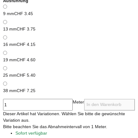
Ausführung
9 mm
CHF 3.45
13 mm
CHF 3.75
16 mm
CHF 4.15
19 mm
CHF 4.60
25 mm
CHF 5.40
38 mm
CHF 7.25
Meter
In den Warenkorb
x
Dieser Artikel hat Variationen. Wählen Sie bitte die gewünschte
Variation aus.
x
Bitte beachten Sie das Abnahmeintervall von 1 Meter.
Sofort verfügbar