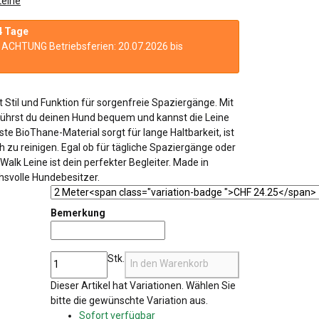
Leine
4 Tage
n. ACHTUNG Betriebsferien: 20.07.2026 bis
 Stil und Funktion für sorgenfreie Spaziergänge. Mit
hrst du deinen Hund bequem und kannst die Leine
te BioThane-Material sorgt für lange Haltbarkeit, ist
 zu reinigen. Egal ob für tägliche Spaziergänge oder
Walk Leine ist dein perfekter Begleiter. Made in
hsvolle Hundebesitzer.
Bemerkung
Bemerkung
Stk.
In den Warenkorb
x
Dieser Artikel hat Variationen. Wählen Sie
bitte die gewünschte Variation aus.
Sofort verfügbar