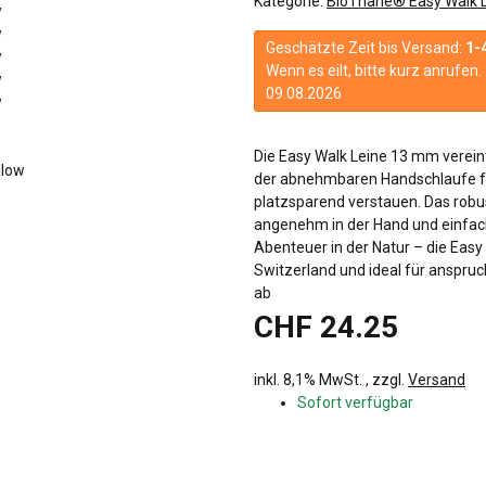
Kategorie:
BioThane® Easy Walk 
Geschätzte Zeit bis Versand:
1-
Wenn es eilt, bitte kurz anrufe
09.08.2026
Die Easy Walk Leine 13 mm vereint
der abnehmbaren Handschlaufe fü
platzsparend verstauen. Das robus
angenehm in der Hand und einfach
Abenteuer in der Natur – die Easy 
Switzerland und ideal für anspruc
ab
CHF 24.25
inkl. 8,1% MwSt. , zzgl.
Versand
Sofort verfügbar