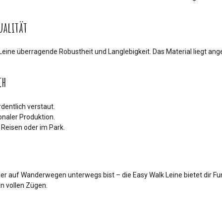
ualität
k Leine überragende Robustheit und Langlebigkeit. Das Material liegt ang
ch
dentlich verstaut.
onaler Produktion.
 Reisen oder im Park.
er auf Wanderwegen unterwegs bist – die Easy Walk Leine bietet dir Funk
n vollen Zügen.