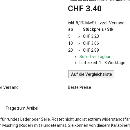
CHF 3.40
inkl. 8,1% MwSt. , zzgl.
Versand
ab
Stückpreis / Stk.
5
»
CHF 3.23
10
»
CHF 3.06
20
»
CHF 2.89
Sofort verfügbar
Lieferzeit:
1 - 3 Werktage
Auf die Vergleichsliste
er Versand
Beste Preise
Frage zum Artikel
r rundes Leder oder Seile. Rostet nicht und ist extrem widerstandsfäh
m Mushing (Rodeln mit Hundeteams). Sie können von diesem Karabiner