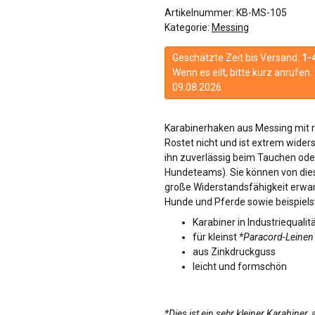
Artikelnummer:
KB-MS-105
Kategorie:
Messing
Geschätzte Zeit bis Versand:
1-
Wenn es eilt, bitte kurz anrufe
09.08.2026
Karabinerhaken aus Messing mit r
Rostet nicht und ist extrem wider
ihn zuverlässig beim Tauchen od
Hundeteams). Sie können von die
große Widerstandsfähigkeit erwarte
Hunde und Pferde sowie beispie
Karabiner in Industriequalit
für kleinst
*Paracord-Leinen
aus Zinkdruckguss
leicht und formschön
*Dies ist ein sehr kleiner Karabiner