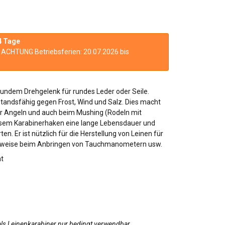
4 Tage
n. ACHTUNG Betriebsferien: 20.07.2026 bis
undem Drehgelenk für rundes Leder oder Seile.
standsfähig gegen Frost, Wind und Salz. Dies macht
er Angeln und auch beim Mushing (Rodeln mit
sem Karabinerhaken eine lange Lebensdauer und
n. Er ist nützlich für die Herstellung von Leinen für
lsweise beim Anbringen von Tauchmanometern usw.
ät
, als Leinenkarabiner nur bedingt verwendbar.