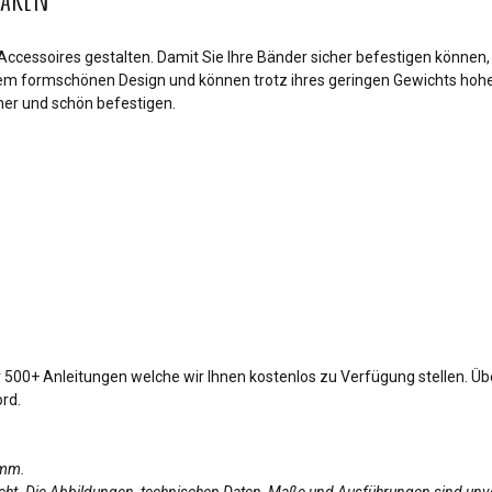
 Accessoires gestalten. Damit Sie Ihre Bänder sicher befestigen können,
em formschönen Design und können trotz ihres geringen Gewichts hohe 
her und schön befestigen.
 500+ Anleitungen welche wir Ihnen kostenlos zu Verfügung stellen. Übe
rd.
amm.
licht. Die Abbildungen, technischen Daten, Maße und Ausführungen sind unv