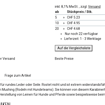
inkl. 8,1% MwSt. , zzgl.
Versand
ab
Stückpreis / Stk.
5
»
CHF 5.23
10
»
CHF 4.95
20
»
CHF 4.68
Nur noch 22 verfügbar
Lieferzeit:
1 - 3 Werktage
Auf die Vergleichsliste
er Versand
Beste Preise
Frage zum Artikel
r rundes Leder oder Seile. Rostet nicht und ist extrem widerstandsfäh
m Mushing (Rodeln mit Hundeteams). Sie können von diesem Karabiner
die Herstellung von Leinen für Hunde und Pferde sowie beispielsweise 
haken