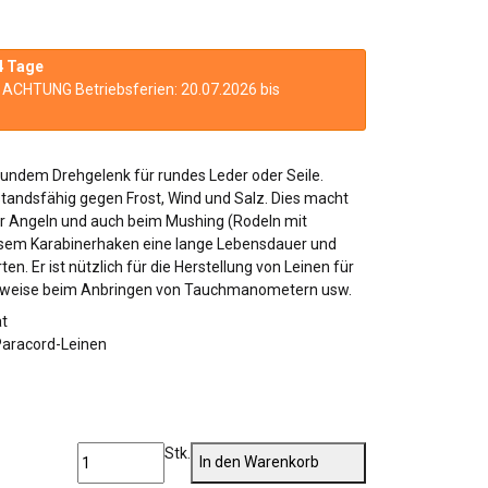
4 Tage
n. ACHTUNG Betriebsferien: 20.07.2026 bis
undem Drehgelenk für rundes Leder oder Seile.
standsfähig gegen Frost, Wind und Salz. Dies macht
er Angeln und auch beim Mushing (Rodeln mit
sem Karabinerhaken eine lange Lebensdauer und
n. Er ist nützlich für die Herstellung von Leinen für
lsweise beim Anbringen von Tauchmanometern usw.
ät
Paracord-Leinen
Stk.
In den Warenkorb