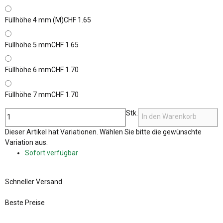
Füllhöhe 4 mm (M)
CHF 1.65
Füllhöhe 5 mm
CHF 1.65
Füllhöhe 6 mm
CHF 1.70
Füllhöhe 7 mm
CHF 1.70
Stk.
In den Warenkorb
x
Dieser Artikel hat Variationen. Wählen Sie bitte die gewünschte
Variation aus.
Sofort verfügbar
Schneller Versand
Beste Preise