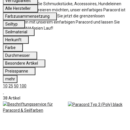
Verfügbarkeit
verleihen. Egal, ob Sie Schmuckstücke, Accessoires, Hundeleinen
Alle Hersteller
oder DIY-Projekte kreieren möchten, unser einfarbiges Paracord ist
die perfekte Wahl. Entdecken Sie jetzt die grenzenlosen
Farbzusammensetzung
Möglichkeiten mit unserem einfarbigen Paracord und lassen Sie
Seiltyp
Ihrer Kreativität freien Lauf!
Seilmaterial
Herkunft
Farbe
Durchmesser
Besondere Artikel
Preisspanne
mehr
10
25
50
100
38 Artikel