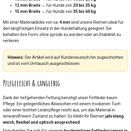
12 mm Breite
→ für Hunde von
20 bis 35 kg
15 mm Breite
→ für Hunde von
35 bis 60 kg
Mit einer Materialdicke von ca.
4 mm
sind unsere Riemen ideal für
den langfristigen Einsatz in der Hundehaltung geeignet. Sie
behalten ihre Form, ohne spröde zu werden oder an Stabilität zu
verlieren.
Hinweis:
Der Artikel wird auf Kundenwunsch hin zugeschnitten
und ist vom Umtausch ausgeschlossen.
Pflegeleicht & langlebig
Dank der tiefgehenden Fettung benötigt unser Fettleder kaum
Pflege. Ein gelegentliches Abwischen mit einem trockenen Tuch
oder einer leichten Lederpflege reicht aus, um das Material in
einwandfreiem Zustand zu halten. So bleibt Ihr Riemen
jahrelang
weich, flexibel und optisch ansprechend
.
Entscheiden Sie sich für unseren
hochwertigen Fettlederriemen in