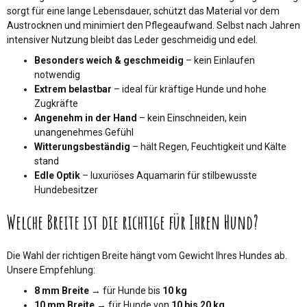
sorgt für eine lange Lebensdauer, schützt das Material vor dem
Austrocknen und minimiert den Pflegeaufwand. Selbst nach Jahren
intensiver Nutzung bleibt das Leder geschmeidig und edel.
Besonders weich & geschmeidig
– kein Einlaufen
notwendig
Extrem belastbar
– ideal für kräftige Hunde und hohe
Zugkräfte
Angenehm in der Hand
– kein Einschneiden, kein
unangenehmes Gefühl
Witterungsbeständig
– hält Regen, Feuchtigkeit und Kälte
stand
Edle Optik
– luxuriöses Aquamarin für stilbewusste
Hundebesitzer
Welche Breite ist die richtige für Ihren Hund?
Die Wahl der richtigen Breite hängt vom Gewicht Ihres Hundes ab.
Unsere Empfehlung:
8 mm Breite
→ für Hunde bis
10 kg
10 mm Breite
→ für Hunde von
10 bis 20 kg