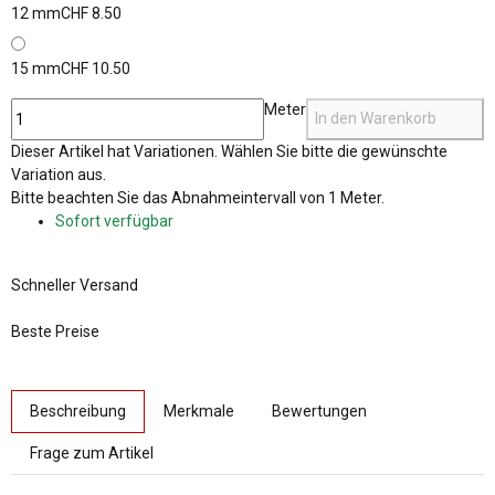
12 mm
CHF 8.50
15 mm
CHF 10.50
Meter
In den Warenkorb
x
Dieser Artikel hat Variationen. Wählen Sie bitte die gewünschte
Variation aus.
x
Bitte beachten Sie das Abnahmeintervall von 1 Meter.
Sofort verfügbar
Schneller Versand
Beste Preise
weitere Registerkarten anzeigen
Beschreibung
Merkmale
Bewertungen
Frage zum Artikel