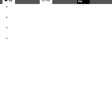
Kontakt
062 521 38 03
Öffnungszeiten
360° Tour