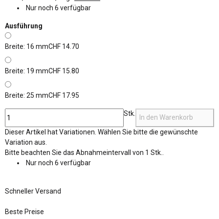
Nur noch 6 verfügbar
Ausführung
Breite: 16 mm
CHF 14.70
Breite: 19 mm
CHF 15.80
Breite: 25 mm
CHF 17.95
Stk.
In den Warenkorb
x
Dieser Artikel hat Variationen. Wählen Sie bitte die gewünschte
Variation aus.
x
Bitte beachten Sie das Abnahmeintervall von 1 Stk..
Nur noch 6 verfügbar
Schneller Versand
Beste Preise