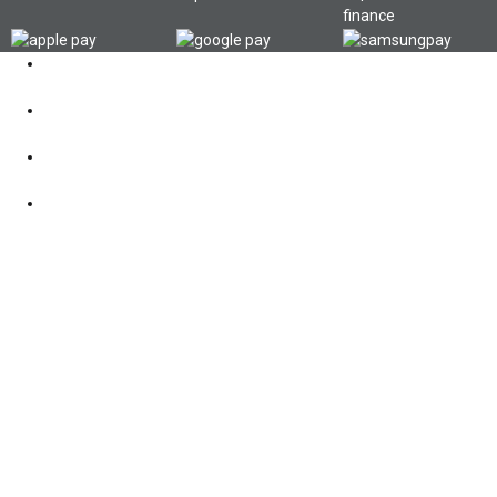
Kontakt
062 521 38 03
Öffnungszeiten
360° Tour