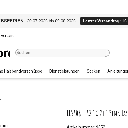
EBSFERIEN
20.07.2026 bis 09.08.2026
Letzter Versandtag: 16
r Versand
e Halsbandverschlüsse
Dienstleistungen
Socken
Anleitunge
m
LLS108 - 12" x 24" Pink La
Artikelnummer:
9652