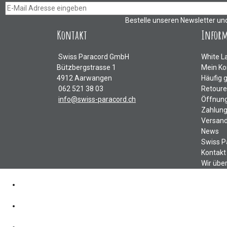
Bestelle unseren Newsletter un
Kontakt
Infor
Swiss Paracord GmbH
White L
Bützbergstrasse 1
Mein Ko
4912 Aarwangen
Häufig 
062 521 38 03
Retour
info@swiss-paracord.ch
Öffnung
Zahlung
Versand
News
Swiss P
Kontakt
Wir übe
Kontakt
062 521 38 03