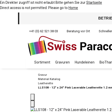
Ein Direkter zugriff ist nicht erlaubt Bitte gehen Sie zur
Startseite
Direct access is not permitted. Please go to
Home
BETRI
+41 (0) 62 521 38 03
Beratung vor Ort
Schnelle
Sortiment
Gravuren
Hundeleinen
BioThan
Gravur
Material Katalog
Leatherette
LLS108 - 12" x 24" Pink Laserable Leatherette 1.2 m