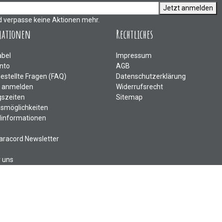
Jetzt anmelden
d verpasse keine Aktionen mehr.
mationen
Rechtliches
abel
Impressum
nto
AGB
gestellte Fragen (FAQ)
Datenschutzerklärung
e anmelden
Widerrufsrecht
szeiten
Sitemap
smöglichkeiten
informationen
aracord Newsletter
r uns