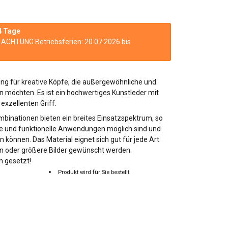
4 Tage
n. ACHTUNG Betriebsferien: 20.07.2026 bis
ung für kreative Köpfe, die außergewöhnliche und
en möchten. Es ist ein hochwertiges Kunstleder mit
 exzellenten Griff.
mbinationen bieten ein breites Einsatzspektrum, so
ve und funktionelle Anwendungen möglich sind und
 können. Das Material eignet sich gut für jede Art
en oder größere Bilder gewünscht werden.
n gesetzt!
Produkt wird für Sie bestellt.