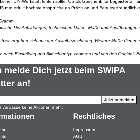
keiner DIY-Werkstatt fehlen sollte. Ob als Geschenk für begeisterte Ha
mm erfüllt höchste Ansprüche an Präzision und Benutzerfreundlichkeit.
 Gramm.
diolicht. Die Abbildungen, technischen Daten, Maße und Ausführungen si
lt bzw. ergeben sich aus der Artikelbezeichnung. Weitere Maße dienen a
 nach Einstellung und Bildschirmtyp variieren und von den Original- 
 melde Dich jetzt beim SWIPA
ter an!
Jetzt anmelden
d verpasse keine Aktionen mehr.
rmationen
Rechtliches
abel
Impressum
nto
AGB