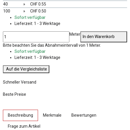
40
»
CHF 0.55
100
»
CHF 0.50
Sofort verfügbar
Lieferzeit:
1 - 3 Werktage
Meter
In den Warenkorb
x
Bitte beachten Sie das Abnahmeintervall von 1 Meter.
Sofort verfügbar
Lieferzeit:
1 - 3 Werktage
Auf die Vergleichsliste
Schneller Versand
Beste Preise
weitere Registerkarten anzeigen
Beschreibung
Merkmale
Bewertungen
Frage zum Artikel