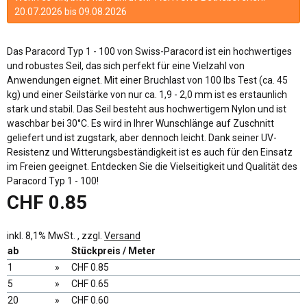
20.07.2026 bis 09.08.2026
Das Paracord Typ 1 - 100 von Swiss-Paracord ist ein hochwertiges
und robustes Seil, das sich perfekt für eine Vielzahl von
Anwendungen eignet. Mit einer Bruchlast von 100 lbs Test (ca. 45
kg) und einer Seilstärke von nur ca. 1,9 - 2,0 mm ist es erstaunlich
stark und stabil. Das Seil besteht aus hochwertigem Nylon und ist
waschbar bei 30°C. Es wird in Ihrer Wunschlänge auf Zuschnitt
geliefert und ist zugstark, aber dennoch leicht. Dank seiner UV-
Resistenz und Witterungsbeständigkeit ist es auch für den Einsatz
im Freien geeignet. Entdecken Sie die Vielseitigkeit und Qualität des
Paracord Typ 1 - 100!
CHF 0.85
inkl. 8,1% MwSt. , zzgl.
Versand
ab
Stückpreis / Meter
1
»
CHF 0.85
5
»
CHF 0.65
20
»
CHF 0.60