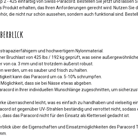
2 - 425 einfarbig von Swiss-Paracord. Bestellen Sie jetzt und lassen Sie 
s Produkt erhalten, das Ihren Anforderungen gerecht wird. Nutzen Sie di
hör, die nicht nur schön aussehen, sondern auch funktional sind. Bestel
berblick
 strapazierfähigem und hochwertigem Nylonmaterial.
iner Bruchlast von 425 lbs / 192 kg geprüft, was seine außergewöhnliche
r von ca. 3 mm und ist trotzdem äußerst robust.
n werden, um es sauber und frisch zu halten.
tigkeit kann das Paracord um ca. 5-10% schrumpfen.
e Möglichkeit, dass sie bei Nässe etwas abgeben.
racord in Ihrer individuellen Wunschlänge zugeschnitten, um sicherzuste
Stärke überraschend leicht, was es einfach zu handhaben und vielseitig e
cord ist gegenüber UV-Strahlen beständig und verrottet nicht, sodass es
 dass das Paracord nicht für den Einsatz als Kletterseil gedacht ist.
blick über die Eigenschaften und Einsatzmöglichkeiten des Paracord T
amm.