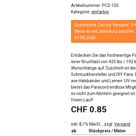
Artikelnummer:
PC2-155
Kategorie:
einfarbig
Geschätzte Zeit bis Versand:
1-
Wenn es eilt, bitte kurz anrufe
09.08.2026
Entdecken Sie das hochwertige Pa
einer Bruchlast von 425 lbs / 192 
Wunschlänge auf Zuschnitt ist dies
Schmuckhersteller und DIY-Fans. E
wie Halsbänder und Leinen. UV-res
bietet das Paracord endlose Möglic
es nicht zum Klettern geeignet ist.
freien Lauf!
CHF 0.85
inkl. 8,1% MwSt. , zzgl.
Versand
ab
Stückpreis / Meter