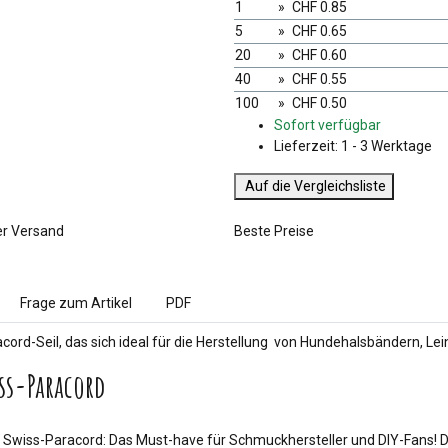
1
»
CHF 0.85
5
»
CHF 0.65
20
»
CHF 0.60
40
»
CHF 0.55
100
»
CHF 0.50
Sofort verfügbar
Lieferzeit:
1 - 3 Werktage
Auf die Vergleichsliste
er Versand
Beste Preise
Frage zum Artikel
PDF
acord-Seil, das sich ideal für die Herstellung von Hundehalsbändern, L
ss-Paracord
 Swiss-Paracord: Das Must-have für Schmuckhersteller und DIY-Fans! Dies