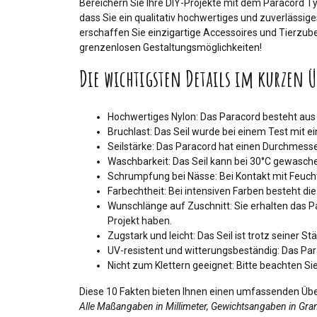
Bereichern Sie Ihre DIY-Projekte mit dem Paracord Typ 
dass Sie ein qualitativ hochwertiges und zuverlässige
erschaffen Sie einzigartige Accessoires und Tierzube
grenzenlosen Gestaltungsmöglichkeiten!
Die wichtigsten Details im kurzen Ü
Hochwertiges Nylon: Das Paracord besteht aus
Bruchlast: Das Seil wurde bei einem Test mit e
Seilstärke: Das Paracord hat einen Durchmesse
Waschbarkeit: Das Seil kann bei 30°C gewasche
Schrumpfung bei Nässe: Bei Kontakt mit Feuch
Farbechtheit: Bei intensiven Farben besteht di
Wunschlänge auf Zuschnitt: Sie erhalten das Pa
Projekt haben.
Zugstark und leicht: Das Seil ist trotz seiner 
UV-resistent und witterungsbeständig: Das Para
Nicht zum Klettern geeignet: Bitte beachten Sie,
Diese 10 Fakten bieten Ihnen einen umfassenden Über
Alle Maßangaben in Millimeter, Gewichtsangaben in Gr