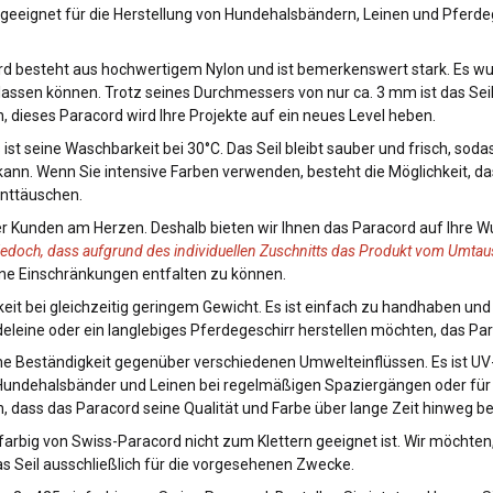
t geeignet für die Herstellung von Hundehalsbändern, Leinen und Pfer
rd besteht aus hochwertigem Nylon und ist bemerkenswert stark. Es wur
lassen können. Trotz seines Durchmessers von nur ca. 3 mm ist das Seil u
dieses Paracord wird Ihre Projekte auf ein neues Level heben.
t seine Waschbarkeit bei 30°C. Das Seil bleibt sauber und frisch, soda
ann. Wenn Sie intensive Farben verwenden, besteht die Möglichkeit, d
enttäuschen.
rer Kunden am Herzen. Deshalb bieten wir Ihnen das Paracord auf Ihre W
jedoch, dass aufgrund des individuellen Zuschnitts das Produkt vom Umtau
ohne Einschränkungen entfalten zu können.
gkeit bei gleichzeitig geringem Gewicht. Es ist einfach zu handhaben und
deleine oder ein langlebiges Pferdegeschirr herstellen möchten, das Par
ne Beständigkeit gegenüber verschiedenen Umwelteinflüssen. Es ist UV-
r Hundehalsbänder und Leinen bei regelmäßigen Spaziergängen oder für P
 dass das Paracord seine Qualität und Farbe über lange Zeit hinweg be
farbig von Swiss-Paracord nicht zum Klettern geeignet ist. Wir möchten,
 Seil ausschließlich für die vorgesehenen Zwecke.