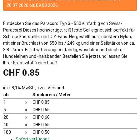
20.07.2026 bis 09.08.2026
Entdecken Sie das Paracord Typ 3 - 550 einfarbig von Swiss-
Paracord! Dieses hochwertige, reißfeste Seil eignet sich perfekt für
Schmuckhersteller und DIY-Fans. Hergestellt aus robustem Nylon,
mit einer Bruchlast von 550 lbs / 249 kg und einer Seilstärke von ca.
3.8 - 4mm. Es ist witterungsbeständig, waschbar und ideal für
Hundeleinen und -halsbänder. Bestellen Sie jetzt und lassen Sie
Ihrer Kreativität freien Lauf!
CHF 0.85
inkl. 8,1% MwSt. , zzgl.
Versand
ab
Stückpreis / Meter
1
»
CHF 0.85
5
»
CHF 0.65
20
»
CHF 0.60
40
»
CHF 0.55
100
»
CHF 0.50
Sofort verfügbar