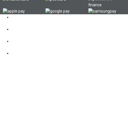
Kontakt
062 521 38 03
Öffnungszeiten
360° Tour