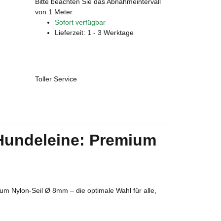
x
Bitte beachten Sie das Abnahmeintervall
von 1 Meter.
Sofort verfügbar
Lieferzeit:
1 - 3 Werktage
Toller Service
e Hundeleine: Premium
um Nylon-Seil Ø 8mm – die optimale Wahl für alle,