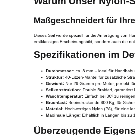
Warum Unser Nylon-S
Maßgeschneidert für Ihr
Dieses Seil wurde speziell für die Anfertigung von H
erstklassiges Erscheinungsbild, sondern auch die not
Spezifikationen im Det
Durchmesser:
ca. 8 mm – ideal für Handhabu
Struktur:
40-Litzen-Mantel für zusätzliche Stra
Gewicht:
Nur 29 Gramm pro Meter, perfekt für 
Seilkonstruktion:
Double Braided, garantiert 
Waschtemperatur:
Einfach bei 30º zu reinige
Bruchlast:
Beeindruckende 800 Kg, für Sicher
Material:
Hochwertiges Nylon (PA), für eine l
Maximale Länge:
Erhältlich in Längen bis z
Überzeugende Eigens