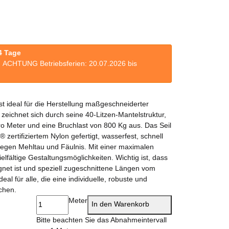
4 Tage
n. ACHTUNG Betriebsferien: 20.07.2026 bis
 ideal für die Herstellung maßgeschneiderter
zeichnet sich durch seine 40-Litzen-Mantelstruktur,
o Meter und eine Bruchlast von 800 Kg aus. Das Seil
ertifiziertem Nylon gefertigt, wasserfest, schnell
gegen Mehltau und Fäulnis. Mit einer maximalen
elfältige Gestaltungsmöglichkeiten. Wichtig ist, dass
eignet ist und speziell zugeschnittene Längen vom
l für alle, die eine individuelle, robuste und
uchen.
Meter
In den Warenkorb
x
Bitte beachten Sie das Abnahmeintervall