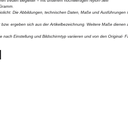
Ihren treuen Begleiter – mit unserem hochwertigen Nylon-Seil!
 Gramm.
diolicht. Die Abbildungen, technischen Daten, Maße und Ausführungen si
lt bzw. ergeben sich aus der Artikelbezeichnung. Weitere Maße dienen a
 nach Einstellung und Bildschirmtyp variieren und von den Original- 
l