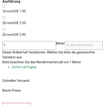
Ausführung
16 mm
CHF 1.95
20 mm
CHF 2.50
25 mm
CHF 2.95
Meter
In den Warenkorb
x
Dieser Artikel hat Variationen. Wählen Sie bitte die gewünschte
Variation aus.
x
Bitte beachten Sie das Abnahmeintervall von 1 Meter.
Sofort verfügbar
Schneller Versand
Beste Preise
weitere Registerkarten anzeigen