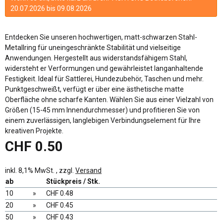
20.07.2026 bis 09.08.2026
Entdecken Sie unseren hochwertigen, matt-schwarzen Stahl-
Metallring für uneingeschränkte Stabilität und vielseitige
Anwendungen. Hergestellt aus widerstandsfähigem Stahl,
widersteht er Verformungen und gewährleistet langanhaltende
Festigkeit. Ideal für Sattlerei, Hundezubehör, Taschen und mehr.
Punktgeschweißt, verfügt er über eine ästhetische matte
Oberfläche ohne scharfe Kanten. Wählen Sie aus einer Vielzahl von
Größen (15-45 mm Innendurchmesser) und profitieren Sie von
einem zuverlässigen, langlebigen Verbindungselement für Ihre
kreativen Projekte.
CHF 0.50
inkl. 8,1% MwSt. , zzgl.
Versand
ab
Stückpreis / Stk.
10
»
CHF 0.48
20
»
CHF 0.45
50
»
CHF 0.43