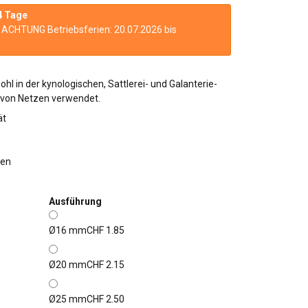
4 Tage
n. ACHTUNG Betriebsferien: 20.07.2026 bis
hl in der kynologischen, Sattlerei- und Galanterie-
 von Netzen verwendet.
ät
ten
Ausführung
Ø16 mm
CHF 1.85
Ø20 mm
CHF 2.15
Ø25 mm
CHF 2.50