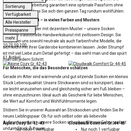
sorgfältige Verarbeitung garantiert eine optimale Passform ohne
Sortierung
Druckstellen, sodass Sie sich den ganzen Tag rundum wohlfühlen.
Verfügbarkeit
Mit Liebe gestrickt – in vielen Farben und Mustern
Alle Hersteller
Ob klassisch uni oder mit dezentem Muster – unsere Socken
Preisspanne
vereinen traditionelle Handwerkskunst mit zeitlosem Design. Sie
mehr
finden bei uns sowohl neutrale als auch farbenfrohe Modelle, die
10
25
50
100
sich leicht mit Ihrer Garderobe kombinieren lassen. Jeder Strumpf
ist mit viel Liebe zum Detail gefertigt – das sieht man und das spürt
61 Artikel
man bei jedem Schritt.
Für Menschen, die das Besondere schätzen
Gerade im Alter sind wärmende und gut sitzende Socken ein kleines
Stück Lebensqualität. Unsere Strickwaren sind so konzipiert, dass
sie leicht anzuziehen sind und gleichzeitig sicher am Fuß bleiben –
ohne einzuschnüren. Ideal auch als Geschenk für liebe Menschen,
die Wert auf Komfort und Wohlfühlmomente legen.
Stöbern Sie in unserer Auswahl an Stricksocken und finden Sie Ihr
neues Lieblingspaar. Ob für sich selbst oder als liebevolle
Aufmerksamkeit – unsere Socken schenken Wärme, Geborgenheit
Alpine Cozy Gr. 42-43
Cloudwalk Comfort Gr. 44-45
und ein Stück Zuhause.
Nur noch 1 verfügbar
Nur noch 1 verfügbar