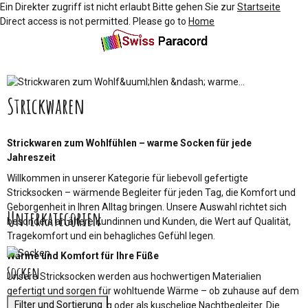
Ein Direkter zugriff ist nicht erlaubt Bitte gehen Sie zur
Startseite
Direct access is not permitted. Please go to
Home
Strickwaren
Strickwaren zum Wohlfühlen – warme Socken für jede
Jahreszeit
Willkommen in unserer Kategorie für liebevoll gefertigte
Stricksocken – wärmende Begleiter für jeden Tag, die Komfort und
Geborgenheit in Ihren Alltag bringen. Unsere Auswahl richtet sich
Unterkategorien
besonders an ältere Kundinnen und Kunden, die Wert auf Qualität,
Tragekomfort und ein behagliches Gefühl legen.
Wärme und Komfort für Ihre Füße
Socken
Unsere Stricksocken werden aus hochwertigen Materialien
gefertigt und sorgen für wohltuende Wärme – ob zuhause auf dem
Filter und Sortierung
Sofa, beim Spaziergang oder als kuschelige Nachtbegleiter. Die