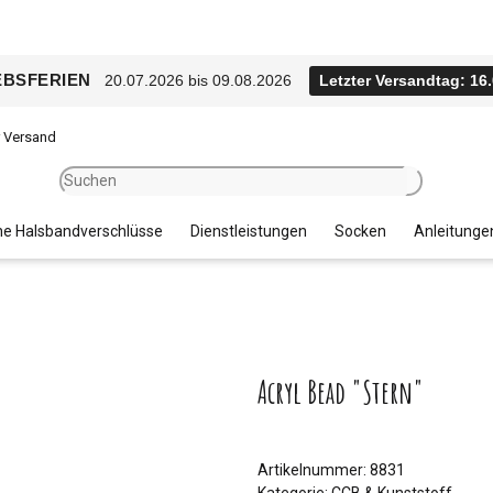
EBSFERIEN
20.07.2026 bis 09.08.2026
Letzter Versandtag: 16
r Versand
e Halsbandverschlüsse
Dienstleistungen
Socken
Anleitunge
Acryl Bead "Stern"
Artikelnummer:
8831
Kategorie:
CCB & Kunststoff