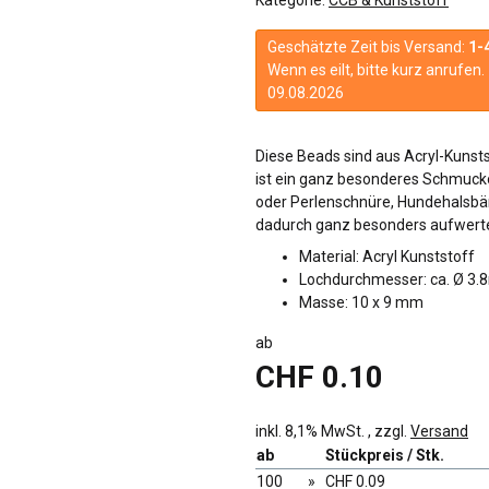
Geschätzte Zeit bis Versand:
1-
Wenn es eilt, bitte kurz anrufe
09.08.2026
Diese Beads sind aus Acryl-Kunstst
ist ein ganz besonderes Schmucko
oder Perlenschnüre, Hundehalsbä
dadurch ganz besonders aufwerte
Material: Acryl Kunststoff
Lochdurchmesser: ca. Ø 3
Masse: 10 x 9 mm
ab
CHF 0.10
inkl. 8,1% MwSt. , zzgl.
Versand
ab
Stückpreis / Stk.
100
»
CHF 0.09