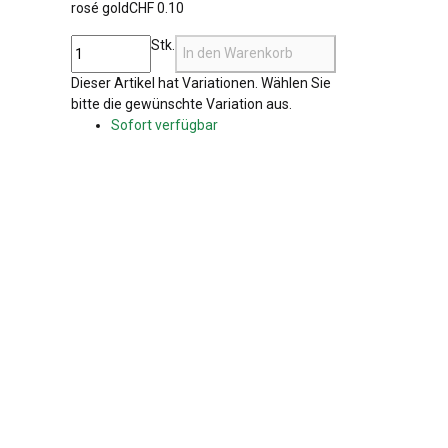
rosé gold
CHF 0.10
Stk.
In den Warenkorb
x
Dieser Artikel hat Variationen. Wählen Sie
bitte die gewünschte Variation aus.
Sofort verfügbar