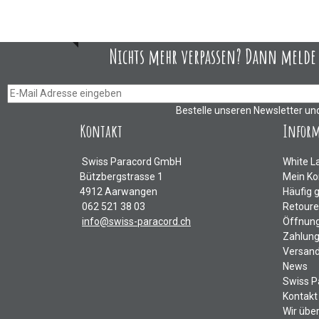
Nichts mehr verpassen? Dann melde D
Bestelle unseren Newsletter un
Kontakt
Infor
Swiss Paracord GmbH
White L
Bützbergstrasse 1
Mein Ko
4912 Aarwangen
Häufig 
062 521 38 03
Retour
info@swiss-paracord.ch
Öffnung
Zahlung
Versand
News
Swiss P
Kontakt
Wir übe