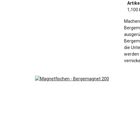
Artike
1,100 
Machen 
Bergema
ausgerü
Bergema
die Unte
werden 
vernicke