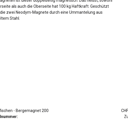
gneten ist dieser doppelseitig magnetisch. Das heisst, sowohl
rseite als auch die Oberseite hat 100 kg Haftkraft. Geschützt
die zwei Neodym-Magnete durch eine Ummantelung aus
ltem Stahl.
ischen - Bergemagnet 200
CHF
elnummer:
Zu