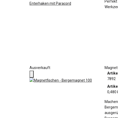
Perfekt 
Werkzeu
Ausverkauft
Magnetf
Artik
7892
Artike
0,480 
Machen 
Bergema
ausgerü