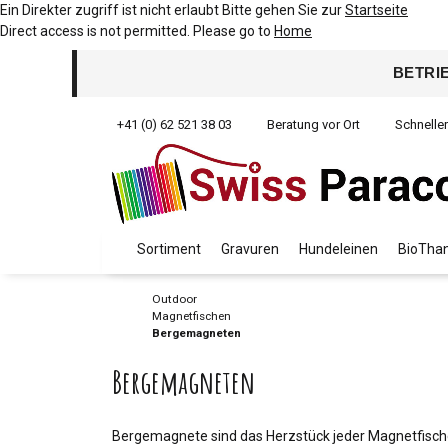
Ein Direkter zugriff ist nicht erlaubt Bitte gehen Sie zur
Startseite
Direct access is not permitted. Please go to
Home
BETRI
+41 (0) 62 521 38 03
Beratung vor Ort
Schnelle
Sortiment
Gravuren
Hundeleinen
BioThan
Outdoor
Magnetfischen
Bergemagneten
Bergemagneten
Bergemagnete sind das Herzstück jeder Magnetfische