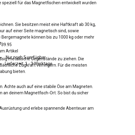
e speziell für das Magnetfischen entwickelt wurden
hnen. Sie besitzen meist eine Haftkraft ab 30 kg,
 nur auf einer Seite magnetisch sind, sowie
ke Bergemagnete können bis zu 1000 kg oder mehr
t.
 39.95
m Artikel
Nur noch 5 verfügbar
ssig metallische Gegenstände zu ziehen. Die
Lieferzeit:
1 - 3 Werktage
ächliche Zugkraft verringern. Für die meisten
habung bieten.
n. Achte auch auf eine stabile Öse am Magneten.
 an deinem Magnetfisch-Ort. So bist du sicher
en Ausrüstung und erlebe spannende Abenteuer am