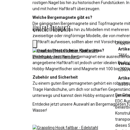
rostigen Nagel bis hin zu historischen Fundstücken. 
und mit hoher Haftkraft überzeugen.
Welche Bergemagnete gibt es?
Die gängigsten Bergemagnete sind Topfmagnete mit Ö
Unsere Produkte
ideal für Einsteiger, bis hin zu Modellen mit mehrere
zweiseitige oder ringförmige Modelle, die von mehr
Haftkraft aufweisen, sollten aber mit Vorsicht einge
Grappli
Artik
Worauf solltest du beim Kauf achten?
7466
Wichtig ist, dass dein Bergemagnet eine ausreichend
angegebene Haftkraft ist jedoch unter idealen Bedin
Versa
Hobby-Magnetfischer sind Magnete mit 100 bis 300 kg
0,365 
Zubehör und Sicherheit
Artike
Zu einem guten Bergemagneten gehört ein robustes S
0,365 
Trage Handschuhe, um dich vor scharfen Gegenstände
Der Grap
unterwegs und kannst dein Hobby entspannt genieße
EDC Aus
Entdecke jetzt unsere Auswahl an Bergemagneten für
Belastb
Wasser!
Konstruk
transpo
dieses 