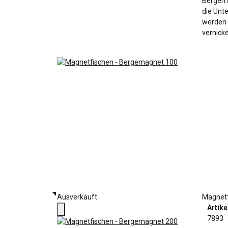
Bergema
die Unte
werden 
vernicke
Ausverkauft
Magnetf
Artik
7893