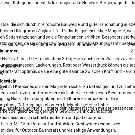
In dieser Kategorie findest du leistungsstarke Neodym-Bergemagnete, di
se, die sich durch ihre robuste Bauweise und gute Handhabung auszeic
n hundert Kilogramm Zugkraft für Profis. Es gibt einseitige Magnete, die
eren Seiten anziehen und so die Fangchancen erhöhen. Besonders star
setzt werden, da sie schwer zu lösen sind und Verletzungsgefahr besteh
ng Hook faltbar - Edelstahl Enterhaken mit Paracord
CHF
elnummer:
Zu
e Haftkraft besitzt – mindestens 30 kg – um auch unter Wasser zuverlä
gungen gemessen; Lackierungen, Rost oder Wasserdruck können die tats
ndgewicht:
 Haftkraft optimal, da sie eine gute Balance zwischen Kraft und Hand
kg
lgewicht:
eil mit Karabiner, um den Magneten sicher zu befestigen und zu ziehe
kg
n zu schützen, und informiere dich über die rechtlichen Bestimmungen
pling Hook ist ein kompakter und faltbarer Enterhaken für Ihre
n.
rüstung. Gefertigt aus robustem Edelstahl bietet er hohe
 Einsteiger und Profis – starte dein Magnetfischen mit der passend
arkeit bei gleichzeitig geringem Gewicht. Dank durchdachter
tion lässt er sich schnell montieren und platzsparend
rtieren. Mit 15 m Paracord und stabilem Greifsystem eignet sich
Set ideal für Outdoor, Bushcraft und vielseitige Anwendungen.