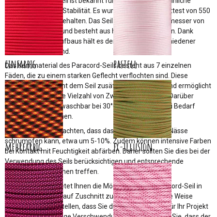
Dieses Paracord-Seil ist bekannt für seine außergewöhnliche
Reißfestigkeit und Stabilität. Es wurde einem Bruchlasttest von 550
lbs / 249 kg standgehalten. Das Seil weist einen Durchmesser von
ca. 3,8 - 4 mm auf und besteht aus hochwertigem Nylon. Dank
seines robusten Aufbaus hält es den Strapazen verschiedener
Anwendungen stand.
einfarbig
pastell
Das Kernmaterial des Paracord-Seils besteht aus 7 einzelnen
Fäden, die zu einem starken Geflecht verflochten sind. Diese
Konstruktion verleiht dem Seil zusätzliche Festigkeit und ermöglicht
es Ihnen, es für eine Vielzahl von Zwecken zu nutzen. Darüber
hinaus ist das Seil waschbar bei 30°C, sodass Sie es bei Bedarf
leicht reinigen können.
Es ist wichtig zu beachten, dass das Paracord-Seil bei Nässe
schrumpfen kann, etwa um 5-10%. Zudem können intensive Farben
mehrfarbig
fx-illusion
bei Kontakt mit Feuchtigkeit abfärben. Daher sollten Sie dies bei der
Verwendung des Seils berücksichtigen und entsprechende
Vorsichtsmaßnahmen treffen.
Swiss-Paracord bietet Ihnen die Möglichkeit, das Paracord-Seil in
Ihrer Wunschlänge auf Zuschnitt zu erhalten. Auf diese Weise
können Sie sicherstellen, dass Sie die richtige Menge für Ihr Projekt
haben, ohne unnötige Verschwendung. Bitte beachten Sie, dass der