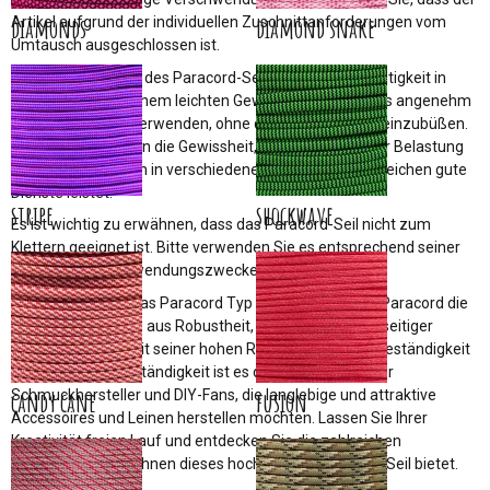
diamonds
diamond snake
Artikel aufgrund der individuellen Zuschnittanforderungen vom
Umtausch ausgeschlossen ist.
Ein weiterer Vorteil des Paracord-Seils ist seine Zugfestigkeit in
Verbindung mit seinem leichten Gewicht. Dadurch ist es angenehm
zu tragen und zu verwenden, ohne dabei an Stabilität einzubüßen.
Das Seil bietet Ihnen die Gewissheit, dass es auch unter Belastung
standhält und Ihnen in verschiedenen Anwendungsbereichen gute
Dienste leistet.
stripe
shockwave
Es ist wichtig zu erwähnen, dass das Paracord-Seil nicht zum
Klettern geeignet ist. Bitte verwenden Sie es entsprechend seiner
empfohlenen Verwendungszwecke.
Insgesamt bietet das Paracord Typ 3 - 550 von Swiss-Paracord die
ideale Kombination aus Robustheit, Flexibilität und vielseitiger
Verwendbarkeit. Mit seiner hohen Reißfestigkeit, UV-Beständigkeit
und Witterungsbeständigkeit ist es das perfekte Seil für
Schmuckhersteller und DIY-Fans, die langlebige und attraktive
candy cane
fusion
Accessoires und Leinen herstellen möchten. Lassen Sie Ihrer
Kreativität freien Lauf und entdecken Sie die zahlreichen
Möglichkeiten, die Ihnen dieses hochwertige Paracord-Seil bietet.