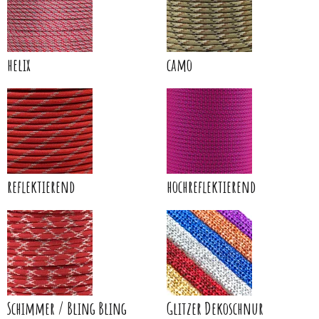
helix
camo
reflektierend
hochreflektierend
Schimmer / Bling Bling
Glitzer Dekoschnur