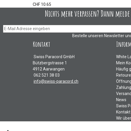
CHF 10.65
Nichts mehr verpassen? Dann melde D
Bestelle unseren Newsletter un
Kontakt
Infor
Swiss Paracord GmbH
White L
Bützbergstrasse 1
Mein Ko
4912 Aarwangen
Häufig 
062 521 38 03
Retour
info@swiss-paracord.ch
Öffnung
Zahlung
Versand
News
Swiss P
Kontakt
Wir übe