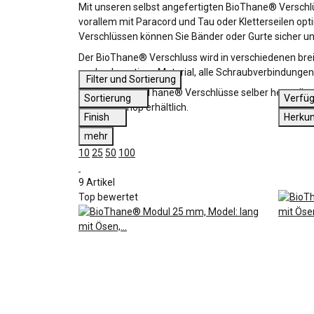
Mit unseren selbst angefertigten BioThane® Verschlü
vorallem mit Paracord und Tau oder Kletterseilen op
Verschlüssen können Sie Bänder oder Gurte sicher und 
Der BioThane® Verschluss wird in verschiedenen bre
nur hochwertiges Material, alle Schraubverbindungen w
Filter und Sortierung
Falls Sie die BioThane® Verschlüsse selber herstelle
Sortierung
Verfüg
unserem Shop erhältlich.
Finish
Herku
mehr
10
25
50
100
9 Artikel
Top bewertet