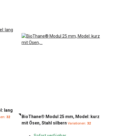
: lang
BioThane® Modul 25 mm, Model: kurz
nen:
32
mit Ösen, Stahl silbern
Variationen:
32
Sofort verfügbar