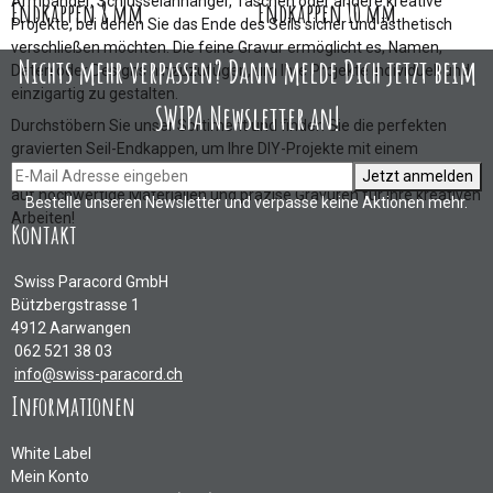
Armbänder, Schlüsselanhänger, Taschen oder andere kreative
Endkappen 8 mm
Endkappen 10 mm
Projekte, bei denen Sie das Ende des Seils sicher und ästhetisch
verschließen möchten. Die feine Gravur ermöglicht es, Namen,
Nichts mehr verpassen? Dann melde Dich jetzt beim
Daten oder Designs hinzuzufügen, um Ihre Projekte individuell und
einzigartig zu gestalten.
SWIPA Newsletter an!
Durchstöbern Sie unser Sortiment und finden Sie die perfekten
gravierten Seil-Endkappen, um Ihre DIY-Projekte mit einem
professionellen und persönlichen Touch zu versehen. Setzen Sie
Jetzt anmelden
auf hochwertige Materialien und präzise Gravuren für Ihre kreativen
Bestelle unseren Newsletter und verpasse keine Aktionen mehr.
Arbeiten!
Kontakt
Swiss Paracord GmbH
Bützbergstrasse 1
4912 Aarwangen
062 521 38 03
info@swiss-paracord.ch
Informationen
White Label
Mein Konto