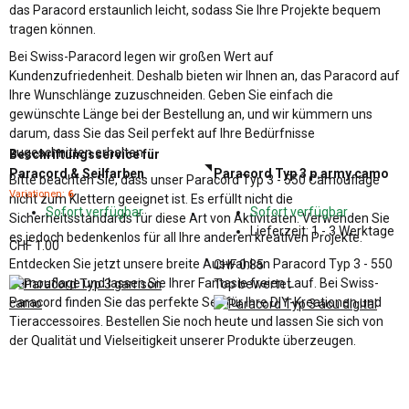
das Paracord erstaunlich leicht, sodass Sie Ihre Projekte bequem
tragen können.
Bei Swiss-Paracord legen wir großen Wert auf
Kundenzufriedenheit. Deshalb bieten wir Ihnen an, das Paracord auf
Ihre Wunschlänge zuzuschneiden. Geben Sie einfach die
gewünschte Länge bei der Bestellung an, und wir kümmern uns
darum, dass Sie das Seil perfekt auf Ihre Bedürfnisse
zugeschnitten erhalten.
Beschriftungsservice für
Paracord & Seilfarben
Paracord Typ 3 p.army camo
Bitte beachten Sie, dass unser Paracord Typ 3 - 550 Camouflage
Variationen:
6
nicht zum Klettern geeignet ist. Es erfüllt nicht die
Sofort verfügbar
Sofort verfügbar
Sicherheitsstandards für diese Art von Aktivitäten. Verwenden Sie
Lieferzeit:
1 - 3 Werktage
es jedoch bedenkenlos für all Ihre anderen kreativen Projekte.
CHF 1.00
Entdecken Sie jetzt unsere breite Auswahl an Paracord Typ 3 - 550
CHF 0.85
Camouflage und lassen Sie Ihrer Fantasie freien Lauf. Bei Swiss-
Top bewertet
Paracord finden Sie das perfekte Seil für Ihre DIY-Kreationen und
Tieraccessoires. Bestellen Sie noch heute und lassen Sie sich von
der Qualität und Vielseitigkeit unserer Produkte überzeugen.