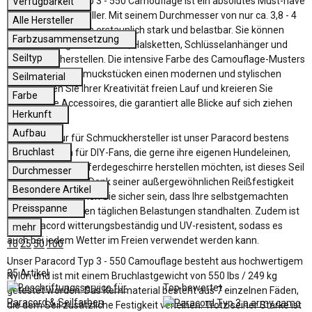
Unser Paracord Typ 3 - 550 Camouflage ist ein absolutes Must-have
Verfügbarkeit
für Schmuckhersteller. Mit seinem Durchmesser von nur ca. 3,8 - 4
Alle Hersteller
mm ist es trotzdem erstaunlich stark und belastbar. Sie können
Farbzusammensetzung
daraus trendige Armbänder, Halsketten, Schlüsselanhänger und
Seiltyp
vieles mehr herstellen. Die intensive Farbe des Camouflage-Musters
verleiht Ihren Schmuckstücken einen modernen und stylischen
Seilmaterial
Look. Lassen Sie Ihrer Kreativität freien Lauf und kreieren Sie
Farbe
einzigartige Accessoires, die garantiert alle Blicke auf sich ziehen
Herkunft
werden.
Aufbau
Aber nicht nur für Schmuckhersteller ist unser Paracord bestens
Bruchlast
geeignet. Auch für DIY-Fans, die gerne ihre eigenen Hundeleinen,
Halsbänder oder Pferdegeschirre herstellen möchten, ist dieses Seil
Durchmesser
die perfekte Wahl. Dank seiner außergewöhnlichen Reißfestigkeit
Besondere Artikel
und Stabilität können Sie sicher sein, dass Ihre selbstgemachten
Preisspanne
Tieraccessoires den täglichen Belastungen standhalten. Zudem ist
das Paracord witterungsbeständig und UV-resistent, sodass es
mehr
auch bei jedem Wetter im Freien verwendet werden kann.
10
25
50
100
Unser Paracord Typ 3 - 550 Camouflage besteht aus hochwertigem
35 Artikel
Nylon und ist mit einem Bruchlastgewicht von 550 lbs / 249 kg
Top bewertet
getestet worden. Das Kernmaterial besteht aus 7 einzelnen Fäden,
die dem Seil zusätzliche Festigkeit verleihen. Trotz seiner Stärke ist