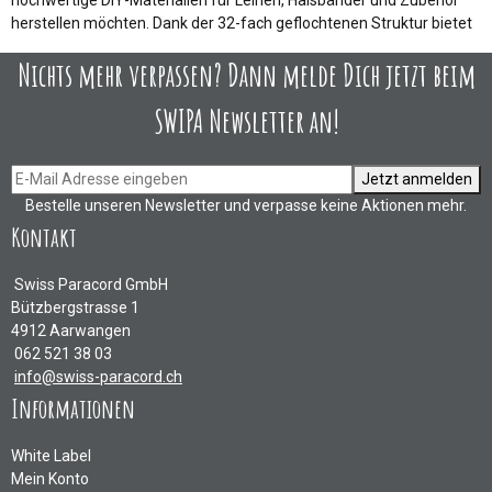
hochwertige DIY-Materialien für Leinen, Halsbänder und Zubehör
Halsbänder, Pferdegeschirre oder funktionale Outdoor-Accessoires.
herstellen möchten. Dank der 32-fach geflochtenen Struktur bietet
Die Deluxe-Nylonserie ist in den Stärken 6 mm, 8 mm und 10 mm
Nichts mehr verpassen? Dann melde Dich jetzt beim
SWIPA Newsletter an!
Jetzt anmelden
Bestelle unseren Newsletter und verpasse keine Aktionen mehr.
Kontakt
Swiss Paracord GmbH
Bützbergstrasse 1
4912 Aarwangen
062 521 38 03
info@swiss-paracord.ch
Informationen
White Label
Mein Konto