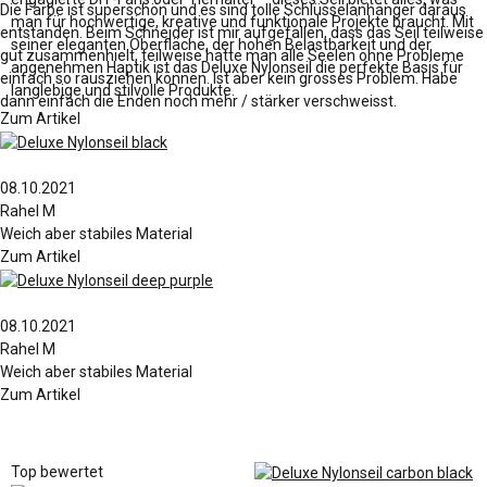
Die Farbe ist superschön und es sind tolle Schlüsselanhänger daraus
man für hochwertige, kreative und funktionale Projekte braucht. Mit
entstanden. Beim Schneider ist mir aufgefallen, dass das Seil teilweise
seiner eleganten Oberfläche, der hohen Belastbarkeit und der
gut zusammenhielt, teilweise hätte man alle Seelen ohne Probleme
angenehmen Haptik ist das Deluxe Nylonseil die perfekte Basis für
einfach so rausziehen können. Ist aber kein grosses Problem. Habe
langlebige und stilvolle Produkte.
dann einfach die Enden noch mehr / stärker verschweisst.
Zum Artikel
08.10.2021
Rahel M
Weich aber stabiles Material
Zum Artikel
08.10.2021
Rahel M
Weich aber stabiles Material
Zum Artikel
Top bewertet