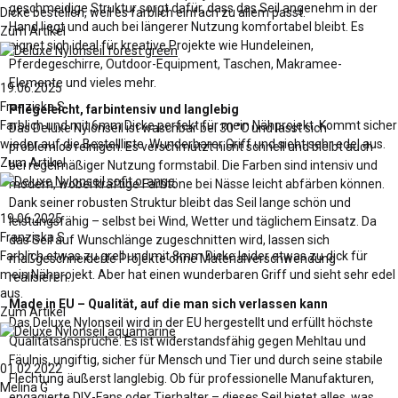
geschmeidige Struktur sorgt dafür, dass das Seil angenehm in der
Dicke bestellen, weil es farblich einfach zu allem passt.
Hand liegt und auch bei längerer Nutzung komfortabel bleibt. Es
Zum Artikel
eignet sich ideal für kreative Projekte wie Hundeleinen,
Pferdegeschirre, Outdoor-Equipment, Taschen, Makramee-
Elemente und vieles mehr.
19.06.2025
Franziska S
Pflegeleicht, farbintensiv und langlebig
Farblich und mit 6mm Dicke perfekt für mein Nähprojekt. Kommt sicher
Das Deluxe Nylonseil ist waschbar bei 30 °C und lässt sich
wieder auf die Bestellliste. Wunderbarer Griff und sieht sehr edel aus.
problemlos reinigen. Es verschmutzt nicht schnell und bleibt auch
Zum Artikel
bei regelmäßiger Nutzung formstabil. Die Farben sind intensiv und
modern, wobei kräftige Farbtöne bei Nässe leicht abfärben können.
Dank seiner robusten Struktur bleibt das Seil lange schön und
19.06.2025
leistungsfähig – selbst bei Wind, Wetter und täglichem Einsatz. Da
Franziska S
das Seil auf Wunschlänge zugeschnitten wird, lassen sich
Farblich etwas zu grell und mit 8mm Dicke leider etwas zu dick für
maßgeschneiderte Projekte ohne Materialverschwendung
mein Nähprojekt. Aber hat einen wunderbaren Griff und sieht sehr edel
realisieren.
aus.
Made in EU – Qualität, auf die man sich verlassen kann
Zum Artikel
Das Deluxe Nylonseil wird in der EU hergestellt und erfüllt höchste
Qualitätsansprüche. Es ist widerstandsfähig gegen Mehltau und
Fäulnis, ungiftig, sicher für Mensch und Tier und durch seine stabile
01.02.2022
Flechtung äußerst langlebig. Ob für professionelle Manufakturen,
Melina G
engagierte DIY-Fans oder Tierhalter – dieses Seil bietet alles, was