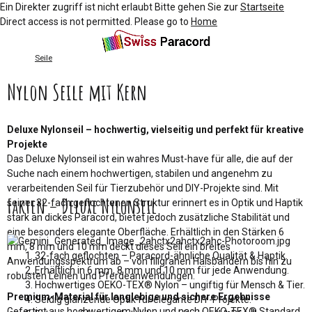
Ein Direkter zugriff ist nicht erlaubt Bitte gehen Sie zur
Startseite
Direct access is not permitted. Please go to
Home
Seile
Nylon Seile mit Kern
Deluxe Nylonseil – hochwertig, vielseitig und perfekt für kreative
Projekte
Das Deluxe Nylonseil ist ein wahres Must-have für alle, die auf der
Suche nach einem hochwertigen, stabilen und angenehm zu
verarbeitenden Seil für Tierzubehör und DIY-Projekte sind. Mit
Fakten – Deluxe Nylonseil
seiner 32-fach geflochtenen Struktur erinnert es in Optik und Haptik
stark an dickes Paracord, bietet jedoch zusätzliche Stabilität und
eine besonders elegante Oberfläche. Erhältlich in den Stärken 6
mm, 8 mm und 10 mm deckt dieses Seil ein breites
32-fach geflochten – Paracord-ähnliche Qualität & Haptik.
Anwendungsspektrum ab – von filigranen Halsbändern bis hin zu
Erhältlich in 6 mm, 8 mm und 10 mm für jede Anwendung.
robusten Leinen und Pferdeanwendungen.
Hochwertiges OEKO-TEX® Nylon – ungiftig für Mensch & Tier.
Premium-Material für langlebige und sichere Ergebnisse
Seidig glänzende Optik für elegante DIY-Projekte.
Gefertigt aus hochwertigem Nylon und nach OEKO-TEX® Standard