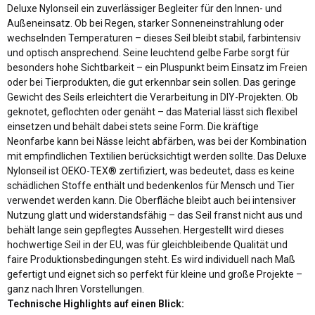
Deluxe Nylonseil ein zuverlässiger Begleiter für den Innen- und
Außeneinsatz. Ob bei Regen, starker Sonneneinstrahlung oder
wechselnden Temperaturen – dieses Seil bleibt stabil, farbintensiv
und optisch ansprechend. Seine leuchtend gelbe Farbe sorgt für
besonders hohe Sichtbarkeit – ein Pluspunkt beim Einsatz im Freien
oder bei Tierprodukten, die gut erkennbar sein sollen. Das geringe
Gewicht des Seils erleichtert die Verarbeitung in DIY-Projekten. Ob
geknotet, geflochten oder genäht – das Material lässt sich flexibel
einsetzen und behält dabei stets seine Form. Die kräftige
Neonfarbe kann bei Nässe leicht abfärben, was bei der Kombination
mit empfindlichen Textilien berücksichtigt werden sollte. Das Deluxe
Nylonseil ist OEKO-TEX® zertifiziert, was bedeutet, dass es keine
schädlichen Stoffe enthält und bedenkenlos für Mensch und Tier
verwendet werden kann. Die Oberfläche bleibt auch bei intensiver
Nutzung glatt und widerstandsfähig – das Seil franst nicht aus und
behält lange sein gepflegtes Aussehen. Hergestellt wird dieses
hochwertige Seil in der EU, was für gleichbleibende Qualität und
faire Produktionsbedingungen steht. Es wird individuell nach Maß
gefertigt und eignet sich so perfekt für kleine und große Projekte –
ganz nach Ihren Vorstellungen.
Technische Highlights auf einen Blick: