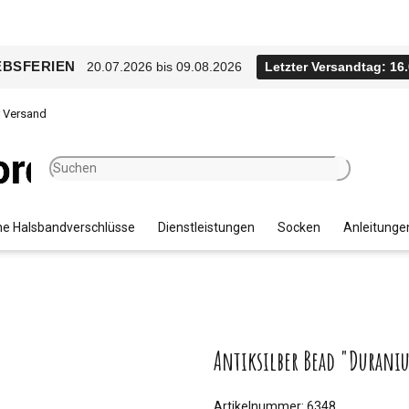
EBSFERIEN
20.07.2026 bis 09.08.2026
Letzter Versandtag: 16
r Versand
e Halsbandverschlüsse
Dienstleistungen
Socken
Anleitunge
Antiksilber Bead "Durani
Artikelnummer:
6348