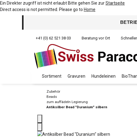
Ein Direkter zugriff ist nicht erlaubt Bitte gehen Sie zur
Startseite
Direct access is not permitted. Please go to
Home
BETRI
+41 (0) 62 521 38 03
Beratung vor Ort
Schnelle
Sortiment
Gravuren
Hundeleinen
BioThan
Zubehör
Beads
zum auffädeln Legierung
Antiksilber Bead "Duranium" silbern