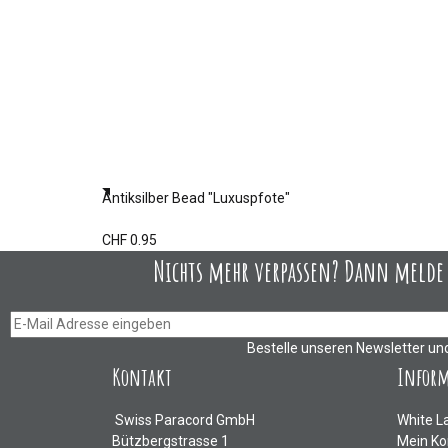
Antiksilber Bead "Luxuspfote"
CHF 0.95
Nichts mehr verpassen? Dann melde D
Bestelle unseren Newsletter un
Kontakt
Infor
Swiss Paracord GmbH
White L
Bützbergstrasse 1
Mein Ko