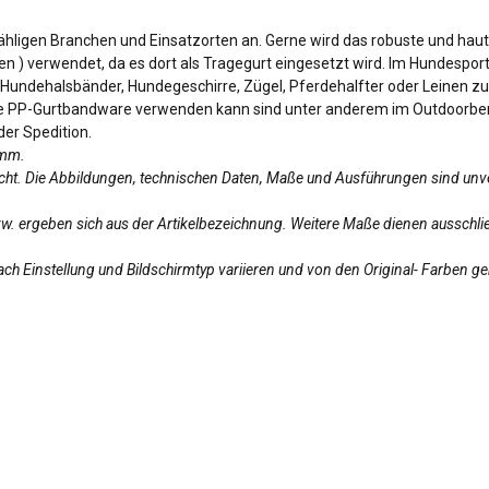
zähligen Branchen und Einsatzorten an. Gerne wird das robuste und hau
 ) verwendet, da es dort als Tragegurt eingesetzt wird. Im Hundesport 
 Hundehalsbänder, Hundegeschirre, Zügel, Pferdehalfter oder Leinen zu
e PP-Gurtbandware verwenden kann sind unter anderem im Outdoorbereic
er Spedition.
amm.
licht. Die Abbildungen, technischen Daten, Maße und Ausführungen sind unv
bzw. ergeben sich aus der Artikelbezeichnung. Weitere Maße dienen ausschlie
ch Einstellung und Bildschirmtyp variieren und von den Original- Farben g