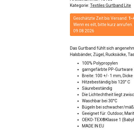
Kategorie:
Textiles Gurtband Lite
Geschätzte Zeit bis Versand:
1-
Wenn es eilt, bitte kurz anrufe
09.08.2026
Das Gurtband fühlt sich angenehm 
Halsbänder, Zügel, Rucksäcke, Tasc
100% Polypropylen
garngefärbte PP-Gurtware
Breite: 100 +/- 1 mm, Dicke
Hitzebeständig bis 120° C
Säurebeständig
Die Lichtechtheit liegt zwis
Waschbar bei 30°C
Bügeln bei schwacher/mäßi
Geeignet für: Outdoor, Mari
OEKO-TEX®Klasse 1 (Babyk
MADE IN EU