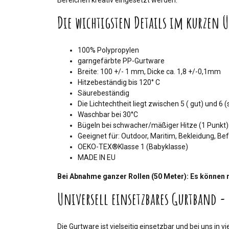
Bereichen kreativ eingesetzt werden.
Die wichtigsten Details im kurzen Ü
100% Polypropylen
garngefärbte PP-Gurtware
Breite: 100 +/- 1 mm, Dicke ca. 1,8 +/-0,1mm
Hitzebeständig bis 120° C
Säurebeständig
Die Lichtechtheit liegt zwischen 5 ( gut) und 6 (
Waschbar bei 30°C
Bügeln bei schwacher/mäßiger Hitze (1 Punkt)
Geeignet für: Outdoor, Maritim, Bekleidung, Be
OEKO-TEX®Klasse 1 (Babyklasse)
MADE IN EU
Bei Abnahme ganzer Rollen (50 Meter): Es können m
Universell einsetzbares Gurtband - 
Die Gurtware ist vielseitig einsetzbar und bei uns in 