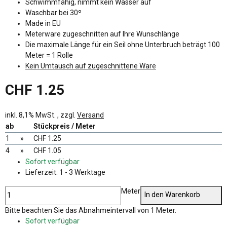
Schwimmfähig, nimmt kein Wasser auf
Waschbar bei 30º
Made in EU
Meterware zugeschnitten auf Ihre Wunschlänge
Die maximale Länge für ein Seil ohne Unterbruch beträgt 100
Meter = 1 Rolle
Kein Umtausch auf zugeschnittene Ware
CHF 1.25
inkl. 8,1% MwSt. , zzgl.
Versand
ab
Stückpreis / Meter
1
»
CHF 1.25
4
»
CHF 1.05
Sofort verfügbar
Lieferzeit:
1 - 3 Werktage
Meter
In den Warenkorb
x
Bitte beachten Sie das Abnahmeintervall von 1 Meter.
Sofort verfügbar