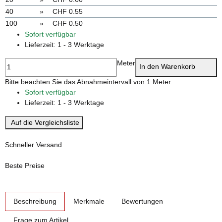
40
»
CHF 0.55
100
»
CHF 0.50
Sofort verfügbar
Lieferzeit:
1 - 3 Werktage
Meter
In den Warenkorb
x
Bitte beachten Sie das Abnahmeintervall von 1 Meter.
Sofort verfügbar
Lieferzeit:
1 - 3 Werktage
Auf die Vergleichsliste
Schneller Versand
Beste Preise
weitere Registerkarten anzeigen
Beschreibung
Merkmale
Bewertungen
Frage zum Artikel