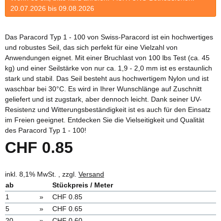
20.07.2026 bis 09.08.2026
Das Paracord Typ 1 - 100 von Swiss-Paracord ist ein hochwertiges
und robustes Seil, das sich perfekt für eine Vielzahl von
Anwendungen eignet. Mit einer Bruchlast von 100 lbs Test (ca. 45
kg) und einer Seilstärke von nur ca. 1,9 - 2,0 mm ist es erstaunlich
stark und stabil. Das Seil besteht aus hochwertigem Nylon und ist
waschbar bei 30°C. Es wird in Ihrer Wunschlänge auf Zuschnitt
geliefert und ist zugstark, aber dennoch leicht. Dank seiner UV-
Resistenz und Witterungsbeständigkeit ist es auch für den Einsatz
im Freien geeignet. Entdecken Sie die Vielseitigkeit und Qualität
des Paracord Typ 1 - 100!
CHF 0.85
inkl. 8,1% MwSt. , zzgl.
Versand
ab
Stückpreis / Meter
1
»
CHF 0.85
5
»
CHF 0.65
20
»
CHF 0.60