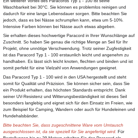
Ein weiterer Vorteil des Paracords Typ 1 - 100 ist seine
Waschbarkeit bei 30°C. Sie können es problemlos reinigen und
dadurch für eine lange Lebensdauer sorgen. Bitte beachten Sie
jedoch, dass es bei Nässe schrumpfen kann, etwa um 5-10%.
Intensive Farben können bei Nässe auch etwas abgeben.
Sie erhalten dieses hochwertige Paracord in Ihrer Wunschlänge auf
Zuschnitt. So haben Sie genau die richtige Menge an Seil für Ihr
Projekt, ohne unnötige Verschwendung. Trotz seiner Zugfestigkeit
ist das Paracord Typ 1 - 100 erstaunlich leicht und angenehm zu
handhaben. Es lässt sich leicht knoten, flechten und binden und ist
somit perfekt für eine Vielzahl von Anwendungen geeignet.
Das Paracord Typ 1 - 100 wird in den USA hergestellt und steht
somit für Qualität und Präzision. Sie können sicher sein, dass Sie
ein Produkt erhalten, das höchsten Standards entspricht. Dank
seiner UV-Resistenz und Witterungsbeständigkeit ist dieses Seil
besonders langlebig und eignet sich für den Einsatz im Freien, wie
zum Beispiel für Camping, Wandern oder auch für Hundeleinen und
Hundehalsbänder.
Bitte beachten Sie, dass zugeschnittene Ware vom Umtausch
ausgeschlossen ist, da sie speziell für Sie angefertigt wird.
Für
Bestellungen bis zu 29 Metern erhalten Sie das Paracord als