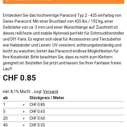
Entdecken Sie das hochwertige Paracord Typ 2 - 425 einfarbig von
Swiss-Paracord. Mit einer Bruchlast von 425 lbs / 192 kg, einer
Seilstärke von ca. 3 mm und einer Wunschlänge auf Zuschnitt ist
dieses reißfeste und stabile Nylonseil perfekt für Schmuckhersteller
und DIY-Fans. Es eignet sich ideal für Accessoires und Tierzubehör
wie Halsbänder und Leinen. UV-resistent, witterungsbeständig und
leicht zu waschen, bietet das Paracord endlose Möglichkeiten für
Ihre Kreativität. Bitte beachten Sie, dass es nicht zum Klettern
geeignet ist. Bestellen Sie jetzt und lassen Sie Ihrer Fantasie freien
Lauf!
CHF 0.85
inkl. 8,1% MwSt. , zzgl.
Versand
ab
Stückpreis / Meter
1
»
CHF 0.85
5
»
CHF 0.65
20
»
CHF 0.60
40
»
CHF 0.55