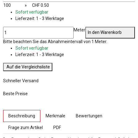
100
»
CHF 0.50
Sofort verfügbar
Lieferzeit:
1 - 3 Werktage
Meter
In den Warenkorb
x
Bitte beachten Sie das Abnahmeintervall von 1 Meter.
Sofort verfügbar
Lieferzeit:
1 - 3 Werktage
Auf die Vergleichsliste
Schneller Versand
Beste Preise
weitere Registerkarten anzeigen
Beschreibung
Merkmale
Bewertungen
Frage zum Artikel
PDF