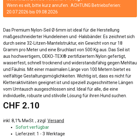
Wenn es eilt, bitte kurz anrufen. ACHTUNG Betriebsferien:
20.07.2026 bis 09.08.2026
Das Premium Nylon-Seil Ø 6mm ist ideal für die Herstellung
maßgeschneiderter Hundeleinen und -Halsbänder. Es zeichnet sich
durch seine 32-Litzen-Mantelstruktur, ein Gewicht von nur 18
Gramm pro Meter und eine Bruchlast von 500 Kg aus. Das Seil ist
aus hochwertigem, OEKO-TEX® zertifiziertem Nylon gefertigt,
wasserfest, schnell trocknend und widerstandsfähig gegen Mehltau
und Fäulnis. Mit einer maximalen Länge von 100 Metern bietet es
vielfältige Gestaltungsmöglichkeiten. Wichtig ist, dass es nicht für
Kletteraktivitäten geeignet ist und speziell zugeschnittene Längen
vom Umtausch ausgeschlossen sind. Ideal für alle, die eine
individuelle, robuste und stilvolle Lösung für ihren Hund suchen.
CHF 2.10
inkl. 8,1% MwSt. , zzgl.
Versand
Sofort verfügbar
Lieferzeit:
1 - 3 Werktage