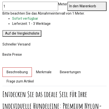
Meter
In den Warenkorb
x
Bitte beachten Sie das Abnahmeintervall von 1 Meter.
Sofort verfügbar
Lieferzeit:
1 - 3 Werktage
Auf die Vergleichsliste
Schneller Versand
Beste Preise
weitere Registerkarten anzeigen
Beschreibung
Merkmale
Bewertungen
Frage zum Artikel
Entdecken Sie das ideale Seil für Ihre
individuelle Hundeleine: Premium Nylon-