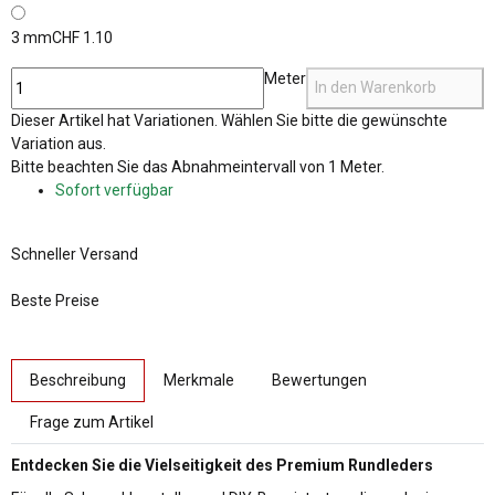
3 mm
CHF 1.10
Meter
In den Warenkorb
x
Dieser Artikel hat Variationen. Wählen Sie bitte die gewünschte
Variation aus.
x
Bitte beachten Sie das Abnahmeintervall von 1 Meter.
Sofort verfügbar
Schneller Versand
Beste Preise
weitere Registerkarten anzeigen
Beschreibung
Merkmale
Bewertungen
Frage zum Artikel
Entdecken Sie die Vielseitigkeit des Premium Rundleders