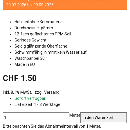
20.07.2026 bis 09.08.2026
Hohlseil ohne Kernmaterial
Durchmesser: ø8mm
12-fach geflochtenes PPM Seil
Geringes Gewicht
Seidig glänzende Oberfläche
Schwimmfähig, nimmt kein Wasser auf
Waschbar bei 30º
Made in EU
CHF 1.50
inkl. 8,1% MwSt. , zzgl.
Versand
Sofort verfügbar
Lieferzeit:
1 - 3 Werktage
Meter
In den Warenkorb
x
Bitte beachten Sie das Abnahmeintervall von 1 Meter.