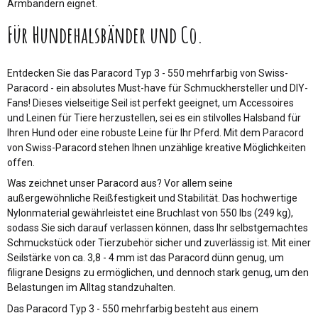
Armbändern eignet.
Für Hundehalsbänder und Co.
Entdecken Sie das Paracord Typ 3 - 550 mehrfarbig von Swiss-
Paracord - ein absolutes Must-have für Schmuckhersteller und DIY-
Fans! Dieses vielseitige Seil ist perfekt geeignet, um Accessoires
und Leinen für Tiere herzustellen, sei es ein stilvolles Halsband für
Ihren Hund oder eine robuste Leine für Ihr Pferd. Mit dem Paracord
von Swiss-Paracord stehen Ihnen unzählige kreative Möglichkeiten
offen.
Was zeichnet unser Paracord aus? Vor allem seine
außergewöhnliche Reißfestigkeit und Stabilität. Das hochwertige
Nylonmaterial gewährleistet eine Bruchlast von 550 lbs (249 kg),
sodass Sie sich darauf verlassen können, dass Ihr selbstgemachtes
Schmuckstück oder Tierzubehör sicher und zuverlässig ist. Mit einer
Seilstärke von ca. 3,8 - 4 mm ist das Paracord dünn genug, um
filigrane Designs zu ermöglichen, und dennoch stark genug, um den
Belastungen im Alltag standzuhalten.
Das Paracord Typ 3 - 550 mehrfarbig besteht aus einem