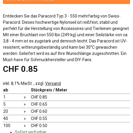
Entdecken Sie das Paracord Typ 3 - 550 mehrfarbig von Swiss-
Paracord. Dieses hochwertige Nylonseil ist reißfest, stabil und
perfekt für die Herstellung von Accessoires und Tierleinen geeignet.
Mit einer Bruchlast von 550 lbs (249 kg) und einer Seilstärke von ca.
3,8 - 4 mm ist es zugstark und dennoch leicht. Das Paracord ist UV-
resistent, witterungsbeständig und kann bei 30°C gewaschen
werden. Geliefert wird es auf Ihre Wunschlänge zugeschnitten. Ein
Must-have für Schmuckhersteller und DIY-Fans.
CHF 0.85
inkl. 8,1% MwSt. , zzgl.
Versand
ab
Stückpreis / Meter
1
»
CHF 0.85
5
»
CHF 0.65
20
»
CHF 0.60
40
»
CHF 0.55
100
»
CHF 0.50
Sofort verfügbar