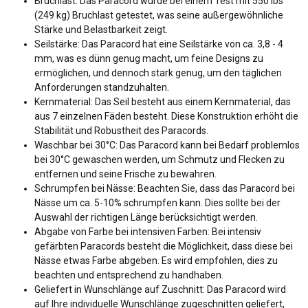
Bruchlast: Das Paracord wurde bei einem Test mit 550 lbs
(249 kg) Bruchlast getestet, was seine außergewöhnliche
Stärke und Belastbarkeit zeigt.
Seilstärke: Das Paracord hat eine Seilstärke von ca. 3,8 - 4
mm, was es dünn genug macht, um feine Designs zu
ermöglichen, und dennoch stark genug, um den täglichen
Anforderungen standzuhalten.
Kernmaterial: Das Seil besteht aus einem Kernmaterial, das
aus 7 einzelnen Fäden besteht. Diese Konstruktion erhöht die
Stabilität und Robustheit des Paracords.
Waschbar bei 30°C: Das Paracord kann bei Bedarf problemlos
bei 30°C gewaschen werden, um Schmutz und Flecken zu
entfernen und seine Frische zu bewahren.
Schrumpfen bei Nässe: Beachten Sie, dass das Paracord bei
Nässe um ca. 5-10% schrumpfen kann. Dies sollte bei der
Auswahl der richtigen Länge berücksichtigt werden.
Abgabe von Farbe bei intensiven Farben: Bei intensiv
gefärbten Paracords besteht die Möglichkeit, dass diese bei
Nässe etwas Farbe abgeben. Es wird empfohlen, dies zu
beachten und entsprechend zu handhaben.
Geliefert in Wunschlänge auf Zuschnitt: Das Paracord wird
auf Ihre individuelle Wunschlänge zugeschnitten geliefert,