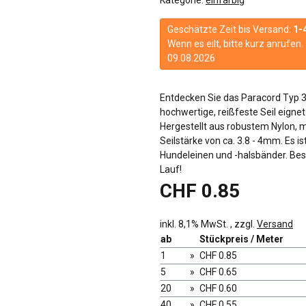
Geschätzte Zeit bis Versand:
1-
Wenn es eilt, bitte kurz anrufe
09.08.2026
Entdecken Sie das Paracord Typ 3
hochwertige, reißfeste Seil eigne
Hergestellt aus robustem Nylon, mi
Seilstärke von ca. 3.8 - 4mm. Es i
Hundeleinen und -halsbänder. Beste
Lauf!
CHF 0.85
inkl. 8,1% MwSt. , zzgl.
Versand
ab
Stückpreis / Meter
1
»
CHF 0.85
5
»
CHF 0.65
20
»
CHF 0.60
40
»
CHF 0.55