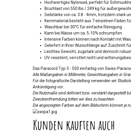
Hochwertiges Nylonseil, perfekt für Schmuckhe
Bruchlast von 550 lbs / 249 kg für außergewöhn
Seilstärke von ca. 3.8 - 4mm, trotzdem stark und
Kernmaterial besteht aus 7 einzelnen Fäden für 
Waschbar bei 30°C für einfache Reinigung.
Kann bei Nässe um ca. 5-10% schrumpfen.
Intensive Farben können nach Kontakt mit Was
Geliefert in Ihrer Wunschlänge auf Zuschnitt f
Leichtes Gewicht, zugstark und dennoch robust
UV-resistent, verrottet nicht und witterungsbes
Das Paracord Typ 3 - 550 einfarbig von Swiss-Paracord 
Alle Maßangaben in Millimeter, Gewichtsangaben in Gr
Für die fotografische Darstellung verwenden wir Studio
Ankündigung vor.
Die Nutzmaße sind definiert bzw. verstärkt dargestellt 
Zweckentfremdung bitten wir dies zu beachten.
Die angezeigten Farben auf dem Bildschirm können je na
Kunden kauften auch