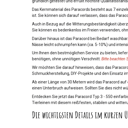
gründlich getestet und erfüllt höchste Qualitätsstanda
Das Kernmaterial des Paracords besteht aus 7 einzeln
ist. Sie können sich darauf verlassen, dass das Parac
Auch in Bezug auf die Witterungsbeständigkeit überz
Sie können es bedenkenlos im Freien verwenden, ohn
Darüber hinaus ist das Paracord bei Bedarf waschbar.
Nässe leicht schrumpfen kann (ca. 5-10%) und inten
Um Ihnen den bestmöglichen Service zu bieten, liefern
benötigen, ohne unnötigen Verschnitt.
Bitte beachten 
Wir möchten Sie darauf hinweisen, dass das Paracord 
Schmuckherstellung, DIY-Projekte und den Einsatz im
Ab einer Länge von 30 Metern wird das Paracord auf 
einen Unterbruch aufweisen. Sollten Sie dies nicht w
Entdecken Sie jetzt das Paracord Typ 3 - 550 einfarbi
Tierleinen mit diesem reißfesten, stabilen und witteru
Die wichtigsten Details im kurzen Ü