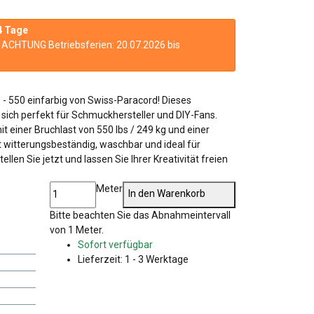
4 Tage
n. ACHTUNG Betriebsferien: 20.07.2026 bis
 - 550 einfarbig von Swiss-Paracord! Dieses
t sich perfekt für Schmuckhersteller und DIY-Fans.
t einer Bruchlast von 550 lbs / 249 kg und einer
st witterungsbeständig, waschbar und ideal für
llen Sie jetzt und lassen Sie Ihrer Kreativität freien
Meter
In den Warenkorb
x
Bitte beachten Sie das Abnahmeintervall
von 1 Meter.
Sofort verfügbar
Lieferzeit:
1 - 3 Werktage