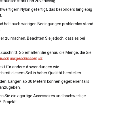
staunlich stark und zuverlässig.
chwertigem Nylon gefertigt, das besonders langlebig
t.
nd hält auch widrigen Bedingungen problemlos stand.
.
ber zu machen. Beachten Sie jedoch, dass es bei
 Zuschnitt. So erhalten Sie genau die Menge, die Sie
ausch ausgeschlossen ist.
erfekt für andere Anwendungen wie
mit diesem Seil in hoher Qualität herstellen.
werden. Längen ab 30 Metern können gegebenenfalls
g anzugeben.
eren Sie einzigartige Accessoires und hochwertige
Y-Projekt!