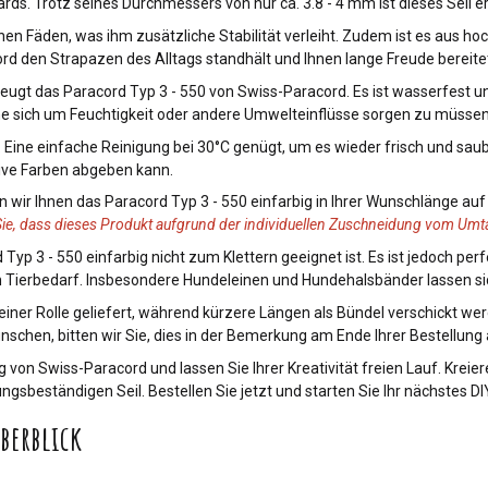
rds. Trotz seines Durchmessers von nur ca. 3.8 - 4 mm ist dieses Seil er
en Fäden, was ihm zusätzliche Stabilität verleiht. Zudem ist es aus ho
ord den Strapazen des Alltags standhält und Ihnen lange Freude bereite
eugt das Paracord Typ 3 - 550 von Swiss-Paracord. Es ist wasserfest u
e sich um Feuchtigkeit oder andere Umwelteinflüsse sorgen zu müssen
 Eine einfache Reinigung bei 30°C genügt, um es wieder frisch und sau
sive Farben abgeben kann.
 wir Ihnen das Paracord Typ 3 - 550 einfarbig in Ihrer Wunschlänge auf
Sie, dass dieses Produkt aufgrund der individuellen Zuschneidung vom Umt
Typ 3 - 550 einfarbig nicht zum Klettern geeignet ist. Es ist jedoch p
 Tierbedarf. Insbesondere Hundeleinen und Hundehalsbänder lassen sich 
einer Rolle geliefert, während kürzere Längen als Bündel verschickt 
ünschen, bitten wir Sie, dies in der Bemerkung am Ende Ihrer Bestellun
g von Swiss-Paracord und lassen Sie Ihrer Kreativität freien Lauf. Krei
ngsbeständigen Seil. Bestellen Sie jetzt und starten Sie Ihr nächstes DI
berblick