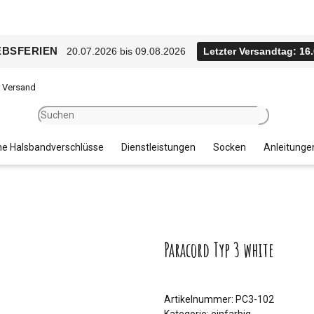
EBSFERIEN
20.07.2026 bis 09.08.2026
Letzter Versandtag: 16
r Versand
e Halsbandverschlüsse
Dienstleistungen
Socken
Anleitunge
Paracord Typ 3 white
Artikelnummer:
PC3-102
Kategorie:
einfarbig