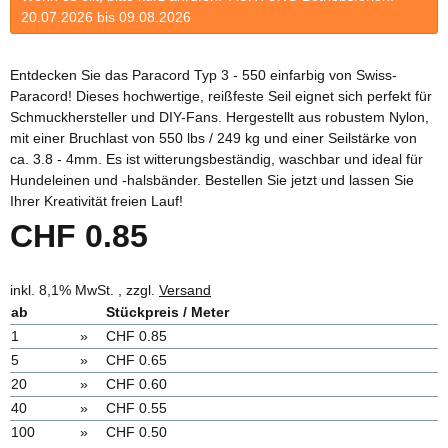
20.07.2026 bis 09.08.2026
Entdecken Sie das Paracord Typ 3 - 550 einfarbig von Swiss-
Paracord! Dieses hochwertige, reißfeste Seil eignet sich perfekt für
Schmuckhersteller und DIY-Fans. Hergestellt aus robustem Nylon,
mit einer Bruchlast von 550 lbs / 249 kg und einer Seilstärke von
ca. 3.8 - 4mm. Es ist witterungsbeständig, waschbar und ideal für
Hundeleinen und -halsbänder. Bestellen Sie jetzt und lassen Sie
Ihrer Kreativität freien Lauf!
CHF 0.85
inkl. 8,1% MwSt. , zzgl.
Versand
ab
Stückpreis / Meter
1
»
CHF 0.85
5
»
CHF 0.65
20
»
CHF 0.60
40
»
CHF 0.55
100
»
CHF 0.50