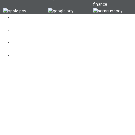
Kontakt
062 521 38 03
Öffnungszeiten
360° Tour