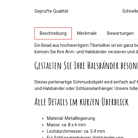
Geprüfte Qualität
Schnell
weitere Registerkarten anzeigen
Beschreibung
Merkmale
Bewertungen
Ein Bead aus hochwertigem Tibetsilber ist ein ganz
können Sie Ihre Arm- und Halsbänder verzieren und di
Gestalten Sie Ihre Halsbänder beson
Dieses perlenartige Schmuckobjekt wird einfach auf 
und Halsbänder oder Schlüsselanhänger. Unsere tolle
Alle Details im kurzen Überblick
Material: Metalllegierung
Masse: ca. 8 x 6 mm
Lochdurchmesser: ca. 5.4 mm
Für Schlüsselanhänger, Halsbänder usw.