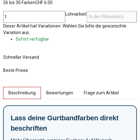
26 bis 30 Farben
CHF 6.00
Lohnarbeit
In den Warenkorb
x
Dieser Artikel hat Variationen. Wählen Sie bitte die gewünschte
Variation aus.
Sofort verfügbar
Schneller Versand
Beste Preise
weitere Registerkarten anzeigen
Beschreibung
Bewertungen
Frage zum Artikel
Lass deine Gurtbandfarben direkt
beschriften