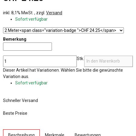
inkl. 8,1% MwSt. , zzgl.
Versand
Sofort verfügbar
Bemerkung
Bemerkung
Stk.
In den Warenkorb
x
Dieser Artikel hat Variationen. Wählen Sie bitte die gewünschte
Variation aus.
Sofort verfügbar
Schneller Versand
Beste Preise
weitere Registerkarten anzeigen
Beschreibung
Merkmale
Bewertungen