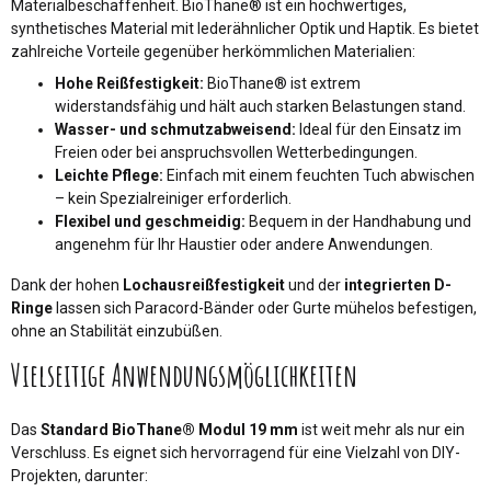
Materialbeschaffenheit. BioThane® ist ein hochwertiges,
synthetisches Material mit lederähnlicher Optik und Haptik. Es bietet
zahlreiche Vorteile gegenüber herkömmlichen Materialien:
Hohe Reißfestigkeit:
BioThane® ist extrem
widerstandsfähig und hält auch starken Belastungen stand.
Wasser- und schmutzabweisend:
Ideal für den Einsatz im
Freien oder bei anspruchsvollen Wetterbedingungen.
Leichte Pflege:
Einfach mit einem feuchten Tuch abwischen
– kein Spezialreiniger erforderlich.
Flexibel und geschmeidig:
Bequem in der Handhabung und
angenehm für Ihr Haustier oder andere Anwendungen.
Dank der hohen
Lochausreißfestigkeit
und der
integrierten D-
Ringe
lassen sich Paracord-Bänder oder Gurte mühelos befestigen,
ohne an Stabilität einzubüßen.
Vielseitige Anwendungsmöglichkeiten
Das
Standard BioThane® Modul 19 mm
ist weit mehr als nur ein
Verschluss. Es eignet sich hervorragend für eine Vielzahl von DIY-
Projekten, darunter: