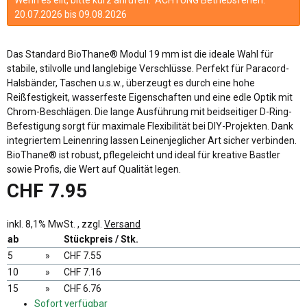
20.07.2026 bis 09.08.2026
Das Standard BioThane® Modul 19 mm ist die ideale Wahl für
stabile, stilvolle und langlebige Verschlüsse. Perfekt für Paracord-
Halsbänder, Taschen u.s.w., überzeugt es durch eine hohe
Reißfestigkeit, wasserfeste Eigenschaften und eine edle Optik mit
Chrom-Beschlägen. Die lange Ausführung mit beidseitiger D-Ring-
Befestigung sorgt für maximale Flexibilität bei DIY-Projekten. Dank
integriertem Leinenring lassen Leinenjeglicher Art sicher verbinden.
BioThane® ist robust, pflegeleicht und ideal für kreative Bastler
sowie Profis, die Wert auf Qualität legen.
CHF 7.95
inkl. 8,1% MwSt. , zzgl.
Versand
ab
Stückpreis / Stk.
5
»
CHF 7.55
10
»
CHF 7.16
15
»
CHF 6.76
Sofort verfügbar