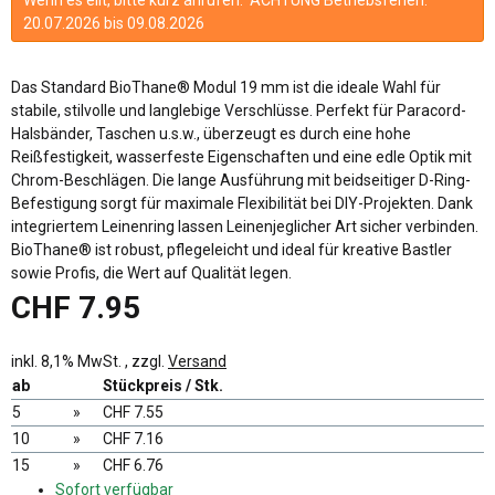
20.07.2026 bis 09.08.2026
Das Standard BioThane® Modul 19 mm ist die ideale Wahl für
stabile, stilvolle und langlebige Verschlüsse. Perfekt für Paracord-
Halsbänder, Taschen u.s.w., überzeugt es durch eine hohe
Reißfestigkeit, wasserfeste Eigenschaften und eine edle Optik mit
Chrom-Beschlägen. Die lange Ausführung mit beidseitiger D-Ring-
Befestigung sorgt für maximale Flexibilität bei DIY-Projekten. Dank
integriertem Leinenring lassen Leinenjeglicher Art sicher verbinden.
BioThane® ist robust, pflegeleicht und ideal für kreative Bastler
sowie Profis, die Wert auf Qualität legen.
CHF 7.95
inkl. 8,1% MwSt. , zzgl.
Versand
ab
Stückpreis / Stk.
5
»
CHF 7.55
10
»
CHF 7.16
15
»
CHF 6.76
Sofort verfügbar