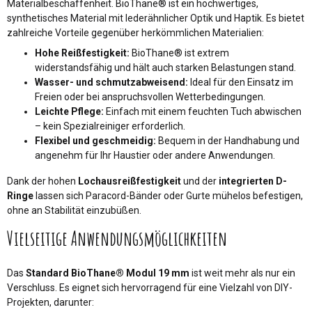
Materialbeschaffenheit. BioThane® ist ein hochwertiges,
synthetisches Material mit lederähnlicher Optik und Haptik. Es bietet
zahlreiche Vorteile gegenüber herkömmlichen Materialien:
Hohe Reißfestigkeit:
BioThane® ist extrem
widerstandsfähig und hält auch starken Belastungen stand.
Wasser- und schmutzabweisend:
Ideal für den Einsatz im
Freien oder bei anspruchsvollen Wetterbedingungen.
Leichte Pflege:
Einfach mit einem feuchten Tuch abwischen
– kein Spezialreiniger erforderlich.
Flexibel und geschmeidig:
Bequem in der Handhabung und
angenehm für Ihr Haustier oder andere Anwendungen.
Dank der hohen
Lochausreißfestigkeit
und der
integrierten D-
Ringe
lassen sich Paracord-Bänder oder Gurte mühelos befestigen,
ohne an Stabilität einzubüßen.
Vielseitige Anwendungsmöglichkeiten
Das
Standard BioThane® Modul 19 mm
ist weit mehr als nur ein
Verschluss. Es eignet sich hervorragend für eine Vielzahl von DIY-
Projekten, darunter: