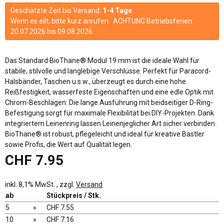
Geschätzte Zeit bis Versand:
1-4 Tage
Wenn es eilt, bitte kurz anrufen. ACHTUNG Betriebsferien:
20.07.2026 bis 09.08.2026
Das Standard BioThane® Modul 19 mm ist die ideale Wahl für
stabile, stilvolle und langlebige Verschlüsse. Perfekt für Paracord-
Halsbänder, Taschen u.s.w., überzeugt es durch eine hohe
Reißfestigkeit, wasserfeste Eigenschaften und eine edle Optik mit
Chrom-Beschlägen. Die lange Ausführung mit beidseitiger D-Ring-
Befestigung sorgt für maximale Flexibilität bei DIY-Projekten. Dank
integriertem Leinenring lassen Leinenjeglicher Art sicher verbinden.
BioThane® ist robust, pflegeleicht und ideal für kreative Bastler
sowie Profis, die Wert auf Qualität legen.
CHF 7.95
inkl. 8,1% MwSt. , zzgl.
Versand
ab
Stückpreis / Stk.
5
»
CHF 7.55
10
»
CHF 7.16