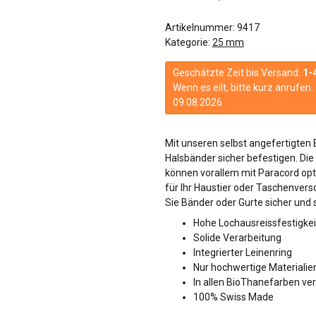
Artikelnummer:
9417
Kategorie:
25 mm
Geschätzte Zeit bis Versand:
1-
Wenn es eilt, bitte kurz anrufe
09.08.2026
Mit unseren selbst angefertigte
Halsbänder sicher befestigen. Die
können vorallem mit Paracord opt
für Ihr Haustier oder Taschenver
Sie Bänder oder Gurte sicher und s
Hohe Lochausreissfestigkei
Solide Verarbeitung
Integrierter Leinenring
Nur hochwertige Materialie
In allen BioThanefarben ve
100% Swiss Made