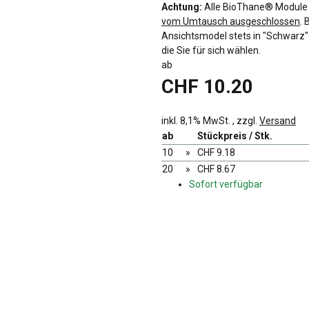
Achtung:
Alle BioThane® Module we
vom Umtausch ausgeschlossen
. 
Ansichtsmodel stets in "Schwarz" z
die Sie für sich wählen.
ab
CHF 10.20
inkl. 8,1% MwSt. , zzgl.
Versand
ab
Stückpreis / Stk.
10
»
CHF 9.18
20
»
CHF 8.67
Sofort verfügbar