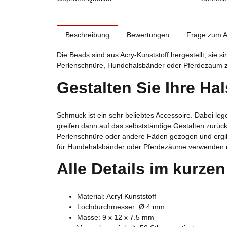
weitere Registerkarten anzeigen
Beschreibung
Bewertungen
Frage zum Ar
Die Beads sind aus Acry-Kunststoff hergestellt, sie s
Perlenschnüre, Hundehalsbänder oder Pferdezaum zi
Gestalten Sie Ihre Ha
Schmuck ist ein sehr beliebtes Accessoire. Dabei leg
greifen dann auf das selbstständige Gestalten zurüc
Perlenschnüre oder andere Fäden gezogen und ergibt 
für Hundehalsbänder oder Pferdezäume verwenden u
Alle Details im kurze
Material: Acryl Kunststoff
Lochdurchmesser: Ø 4 mm
Masse: 9 x 12 x 7.5 mm