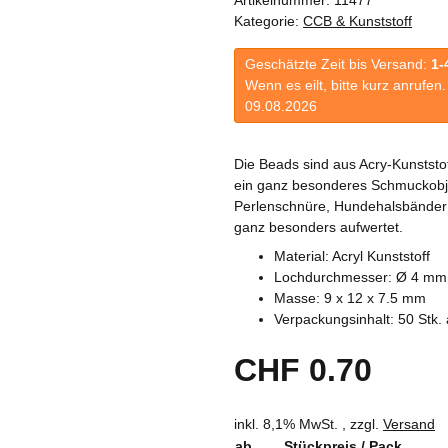
Kategorie:
CCB & Kunststoff
Geschätzte Zeit bis Versand:
1-
Wenn es eilt, bitte kurz anrufe
09.08.2026
Die Beads sind aus Acry-Kunststoff
ein ganz besonderes Schmuckobjek
Perlenschnüre, Hundehalsbänder 
ganz besonders aufwertet.
Material: Acryl Kunststoff
Lochdurchmesser: Ø 4 mm
Masse: 9 x 12 x 7.5 mm
Verpackungsinhalt: 50 Stk. 
CHF 0.70
inkl. 8,1% MwSt. , zzgl.
Versand
ab
Stückpreis / Pack