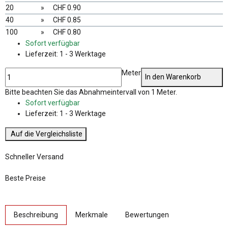
20
»
CHF 0.90
40
»
CHF 0.85
100
»
CHF 0.80
Sofort verfügbar
Lieferzeit:
1 - 3 Werktage
Meter
In den Warenkorb
x
Bitte beachten Sie das Abnahmeintervall von 1 Meter.
Sofort verfügbar
Lieferzeit:
1 - 3 Werktage
Auf die Vergleichsliste
Schneller Versand
Beste Preise
weitere Registerkarten anzeigen
Beschreibung
Merkmale
Bewertungen