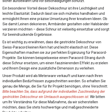
sicher aufbewahrt und vor Beschädigungen schützt.
Ein besonderer Vorteil dieser Dekoschnur ist ihre Leichtigkeit und
leichte Elastizität. Dadurch lässt sie sich mühelos handhaben und
ermöglicht Ihnen eine präzise Umsetzung Ihrer kreativen Ideen. Ob
Sie damit Leinen dekorieren, Armbänder gestalten oder Halsbänder
verzieren möchten – diese Schnur ist vielseitig einsetzbar und sorgt
für beeindruckende Ergebnisse.
Es ist wichtig zu erwähnen, dass die gestrickte Dekoschnur von
Swiss-Paracord keinen Kern hat und leicht elastisch ist. Diese
Eigenschaften machen sie zur perfekten Ergänzung für Paracord-
Projekte. Sie können beispielsweise einen Paracord-Strang durch
diese Schnur ersetzen, um einen faszinierenden Effekt zu erzielen
und Ihrem Design eine zusätzliche Dimension zu verleihen.
Unser Produkt wird als Meterware verkauft und kann nach Ihren
individuellen Bedürfnissen zugeschnitten werden. So erhalten Sie
genau die Menge, die Sie für Ihr Projekt benötigen, ohne Verschnitt.
Bitte beachten Sie, dass aufgrund der individuellen Zuschneidung der
gestrickten Dekoschnur ein Umtausch ausgeschlossen ist.
Wir bitten
um Ihr Verständnis für diese Maßnahme, da wir sicherstellen
möchten, dass Sie stets hochwertige und maßgeschneiderte