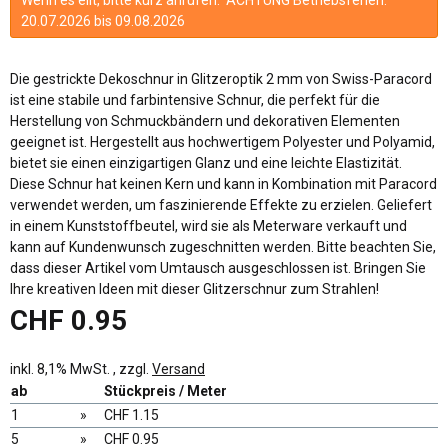
20.07.2026 bis 09.08.2026
Die gestrickte Dekoschnur in Glitzeroptik 2 mm von Swiss-Paracord
ist eine stabile und farbintensive Schnur, die perfekt für die
Herstellung von Schmuckbändern und dekorativen Elementen
geeignet ist. Hergestellt aus hochwertigem Polyester und Polyamid,
bietet sie einen einzigartigen Glanz und eine leichte Elastizität.
Diese Schnur hat keinen Kern und kann in Kombination mit Paracord
verwendet werden, um faszinierende Effekte zu erzielen. Geliefert
in einem Kunststoffbeutel, wird sie als Meterware verkauft und
kann auf Kundenwunsch zugeschnitten werden. Bitte beachten Sie,
dass dieser Artikel vom Umtausch ausgeschlossen ist. Bringen Sie
Ihre kreativen Ideen mit dieser Glitzerschnur zum Strahlen!
CHF 0.95
inkl. 8,1% MwSt. , zzgl.
Versand
ab
Stückpreis / Meter
1
»
CHF 1.15
5
»
CHF 0.95